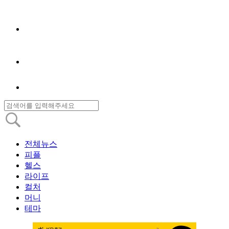
전체뉴스
피플
헬스
라이프
컬처
머니
테마