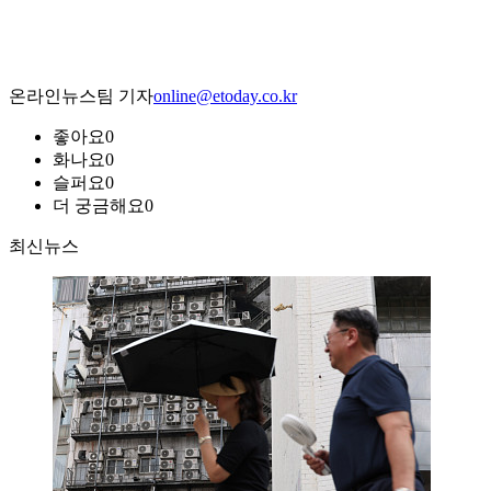
온라인뉴스팀 기자
online@etoday.co.kr
좋아요
0
화나요
0
슬퍼요
0
더 궁금해요
0
최신뉴스