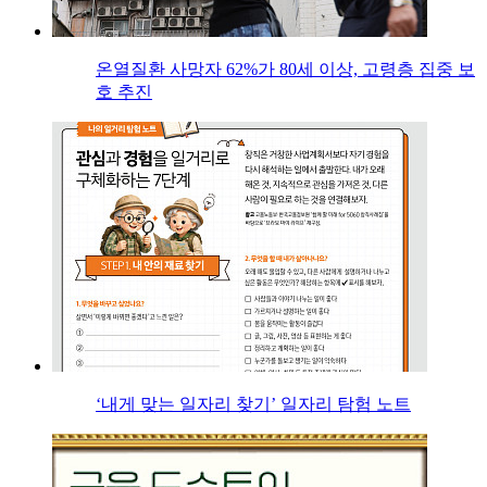
온열질환 사망자 62%가 80세 이상, 고령층 집중 보
호 추진
‘내게 맞는 일자리 찾기’ 일자리 탐험 노트