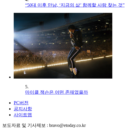
“50대 이후 만남, ‘지금의 삶’ 함께할 사람 찾는 것”
5.
마이클 잭슨은 어떤 존재였을까
PC버전
공지사항
사이트맵
보도자료 및 기사제보 : bravo@etoday.co.kr