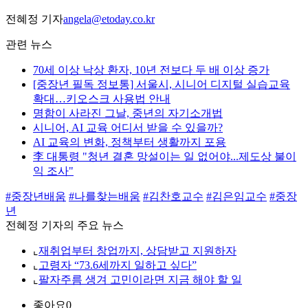
전혜정 기자
angela@etoday.co.kr
관련 뉴스
70세 이상 낙상 환자, 10년 전보다 두 배 이상 증가
[중장년 필독 정보통] 서울시, 시니어 디지털 실습교육
확대…키오스크 사용법 안내
명함이 사라진 그날, 중년의 자기소개법
시니어, AI 교육 어디서 받을 수 있을까?
AI 교육의 변화, 정책부터 생활까지 포용
李 대통령 "청년 결혼 망설이는 일 없어야...제도상 불이
익 조사"
#중장년배움
#나를찾는배움
#김찬호교수
#김은임교수
#중장
년
전혜정 기자의 주요 뉴스
⌞
재취업부터 창업까지, 상담받고 지원하자
⌞
고령자 “73.6세까지 일하고 싶다”
⌞
팔자주름 생겨 고민이라면 지금 해야 할 일
좋아요
0