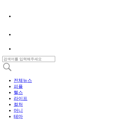
전체뉴스
피플
헬스
라이프
컬처
머니
테마