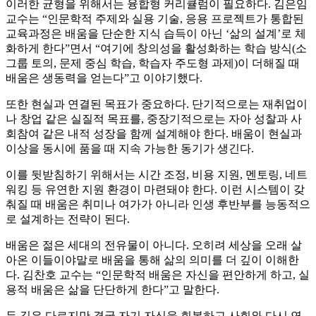
이러한 균형을 위해서는 융합형 커리큘럼이 필요하다. 김은임
교수는 “인문학적 주제와 실용 기술, 응용 프로젝트가 통합된
교육과정은 배움을 단순한 지식 습득이 아닌 ‘삶의 설계’로 체
화하게 한다”면서 “여기에 창의성을 활성화하는 학습 방식(소
그룹 토의, 문제 중심 학습, 학습자 주도형 과제)이 더해질 때
배움은 생동력을 얻는다”고 이야기했다.
또한 현실과 연결된 목표가 중요하다. 단기적으로는 재취업이
나 창업 같은 실질적 목표를, 중장기적으로는 자아 성찰과 사
회참여 같은 내적 성장을 함께 설계해야 한다. 배움이 현실과
이상을 동시에 품을 때 지속 가능한 동기가 생긴다.
이를 뒷받침하기 위해서는 시간 조정, 비용 지원, 멘토링, 네트
워킹 등 유연한 지원 환경이 마련돼야 한다. 이런 시스템이 갖
춰질 때 배움은 취미나 여가가 아니라 인생 후반부를 능동적으
로 설계하는 전략이 된다.
배움은 젊은 세대의 전유물이 아니다. 오히려 세상을 오래 살
아온 이들이야말로 배움을 통해 삶의 의미를 더 깊이 이해한
다. 김찬호 교수는 “인문학적 배움은 자신을 편안하게 하고, 실
용적 배움은 삶을 단단하게 한다”고 말한다.
두 길은 다르지만 결국 자기 자신을 회복하고 사회와 다시 연