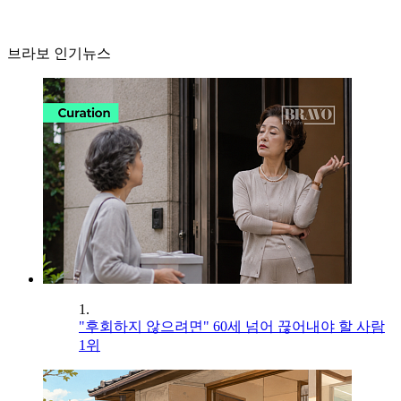
브라보 인기뉴스
1.
"후회하지 않으려면" 60세 넘어 끊어내야 할 사람
1위