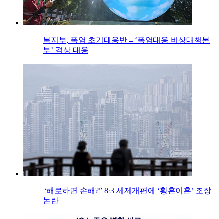
복지부, 폭염 초기대응반→‘폭염대응 비상대책본
부’ 격상 대응
“해로하면 손해?” 8·3 세제개편에 ‘황혼이혼’ 조장
논란