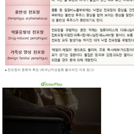
▲천포창의 종류와 특징 (희귀난치성질환 헬프라인 자료 참고)