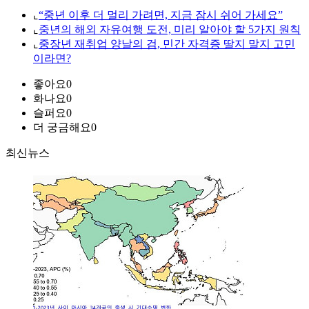
⌞
“중년 이후 더 멀리 가려면, 지금 잠시 쉬어 가세요”
⌞
중년의 해외 자유여행 도전, 미리 알아야 할 5가지 원칙
⌞
중장년 재취업 양날의 검, 민간 자격증 딸지 말지 고민
이라면?
좋아요
0
화나요
0
슬퍼요
0
더 궁금해요
0
최신뉴스