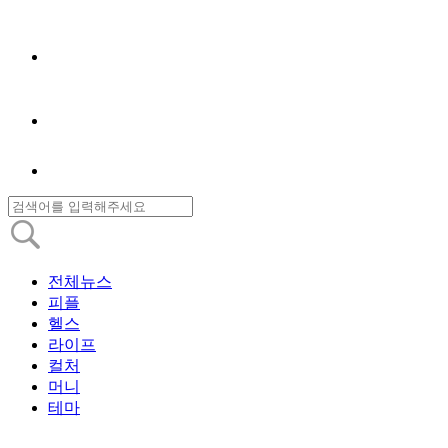
전체뉴스
피플
헬스
라이프
컬처
머니
테마