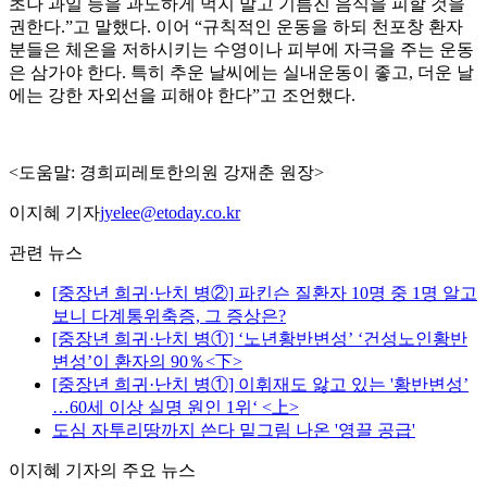
초나 과일 등을 과도하게 먹지 말고 기름진 음식을 피할 것을
권한다.”고 말했다. 이어 “규칙적인 운동을 하되 천포창 환자
분들은 체온을 저하시키는 수영이나 피부에 자극을 주는 운동
은 삼가야 한다. 특히 추운 날씨에는 실내운동이 좋고, 더운 날
에는 강한 자외선을 피해야 한다”고 조언했다.
<도움말: 경희피레토한의원 강재춘 원장>
이지혜 기자
jyelee@etoday.co.kr
관련 뉴스
[중장년 희귀·난치 병②] 파킨슨 질환자 10명 중 1명 알고
보니 다계통위축증, 그 증상은?
[중장년 희귀·난치 병①] ‘노년황반변성’ ‘건성노인황반
변성’이 환자의 90％<下>
[중장년 희귀·난치 병①] 이휘재도 앓고 있는 '황반변성’
…60세 이상 실명 원인 1위‘ <上>
도심 자투리땅까지 쓴다 밑그림 나온 '영끌 공급'
이지혜 기자의 주요 뉴스