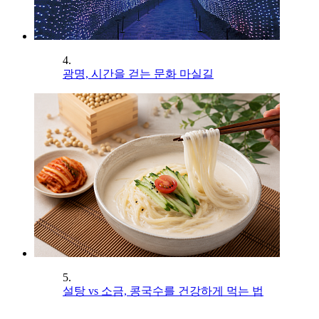
4.
광명, 시간을 걷는 문화 마실길
5.
설탕 vs 소금, 콩국수를 건강하게 먹는 법