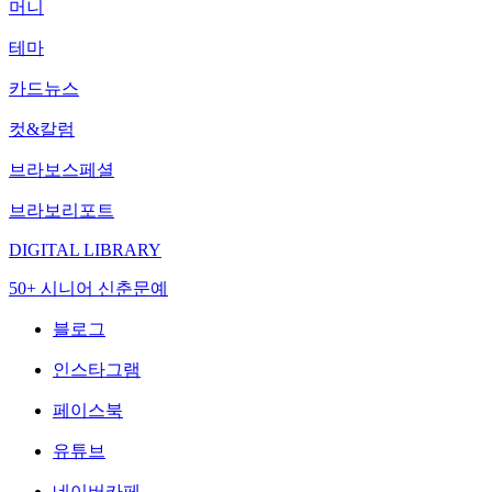
머니
테마
카드뉴스
컷&칼럼
브라보스페셜
브라보리포트
DIGITAL LIBRARY
50+ 시니어 신춘문예
블로그
인스타그램
페이스북
유튜브
네이버카페