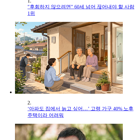
1.
"후회하지 않으려면" 60세 넘어 끊어내야 할 사람
1위
2.
‘아파도 집에서 늙고 싶어…’ 고령 가구 40% 노후
주택이라 어려워