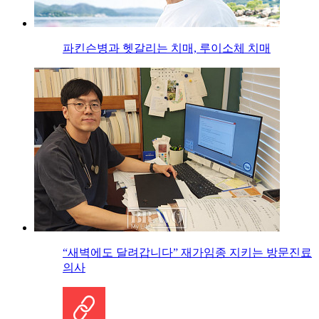
파킨슨병과 헷갈리는 치매, 루이소체 치매
“새벽에도 달려갑니다” 재가임종 지키는 방문진료
의사