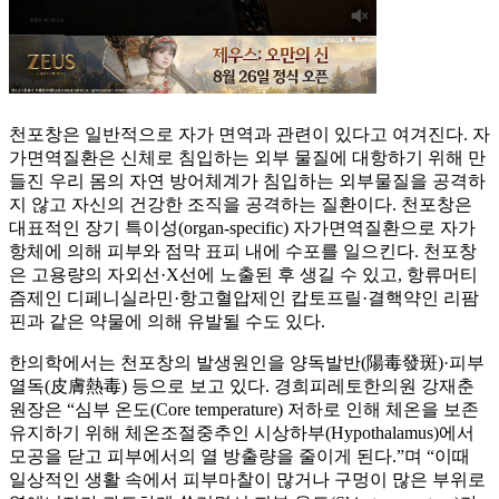
천포창은 일반적으로 자가 면역과 관련이 있다고 여겨진다. 자
가면역질환은 신체로 침입하는 외부 물질에 대항하기 위해 만
들진 우리 몸의 자연 방어체계가 침입하는 외부물질을 공격하
지 않고 자신의 건강한 조직을 공격하는 질환이다. 천포창은
대표적인 장기 특이성(organ-specific) 자가면역질환으로 자가
항체에 의해 피부와 점막 표피 내에 수포를 일으킨다. 천포창
은 고용량의 자외선·X선에 노출된 후 생길 수 있고, 항류머티
즘제인 디페니실라민·항고혈압제인 캅토프릴·결핵약인 리팜
핀과 같은 약물에 의해 유발될 수도 있다.
한의학에서는 천포창의 발생원인을 양독발반(陽毒發斑)·피부
열독(皮膚熱毒) 등으로 보고 있다. 경희피레토한의원 강재춘
원장은 “심부 온도(Core temperature) 저하로 인해 체온을 보존
유지하기 위해 체온조절중추인 시상하부(Hypothalamus)에서
모공을 닫고 피부에서의 열 방출량을 줄이게 된다.”며 “이때
일상적인 생활 속에서 피부마찰이 많거나 구멍이 많은 부위로