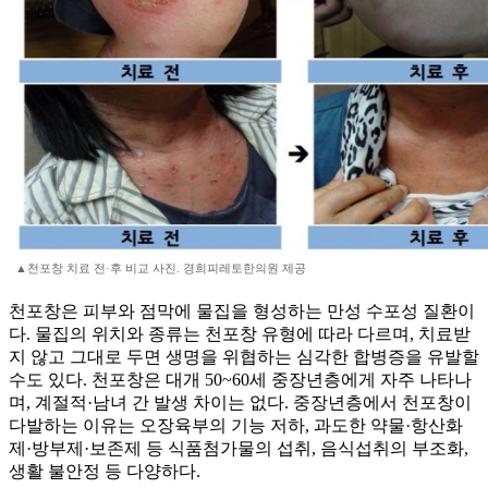
▲천포창 치료 전·후 비교 사진. 경희피레토한의원 제공
천포창은 피부와 점막에 물집을 형성하는 만성 수포성 질환이
다. 물집의 위치와 종류는 천포창 유형에 따라 다르며, 치료받
지 않고 그대로 두면 생명을 위협하는 심각한 합병증을 유발할
수도 있다. 천포창은 대개 50~60세 중장년층에게 자주 나타나
며, 계절적·남녀 간 발생 차이는 없다. 중장년층에서 천포창이
다발하는 이유는 오장육부의 기능 저하, 과도한 약물·항산화
제·방부제·보존제 등 식품첨가물의 섭취, 음식섭취의 부조화,
생활 불안정 등 다양하다.