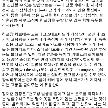
을 진단할 수 있는 방밥으로는 피부과 전문의에 의한 시각적
검사·조직 생체검사(피부나 점막의 파괴되지 않은 물집에서
펀치 등을 이용해 얻은 표본을 현미경으로 검사)·직접적인 면
역형광법(피부 조직에 천포창을 유발할 수 있는 항체 유무를
검사) 등이다.
천포창 치료에는 코르티코스테로이드가 가장 많이 쓰인다. 초
기에 고용량을 사용하다가 증상에 따라 서서히 감량한다. 종종
국소용 코르티코스테로이드 연고를 사용하여 염증과 가려움
을 완화하기도 한다. 스테로이드를 장기간 사용하면 많은 부작
용을 불러올 수 있어, 치료 효과를 높이기 위해 스테로이드제
의 용량은 줄이고 다른 면역 억제제를 사용한다. 항생제 또는
연고를 사용하여 감염을 조절하고 염증을 경감시킬 수 있다.
습포 찜질(wet dressing) 또는 냉습포 찜질(Cold compression)을
하거나 화상치료에 사용되는 실바딘 연고를 사용할 수도 있다.
활석파우더는 환자와 침대 커버 등에 뿌려 피부가 벗겨져서 느
끼는 고통을 줄여주는 데 유용한다.
강재춘 원장은 “천포창 발생을 줄이고 심부 온도를 최적화하
는 생활수칙으로는 평소 옷을 두껍게 입는 습관을 지니는 것이
좋다. 발효되거나 익힌 채소를 즐겨 먹고, 달고 신 맛이 나는 식