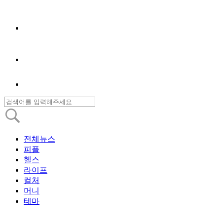
전체뉴스
피플
헬스
라이프
컬처
머니
테마