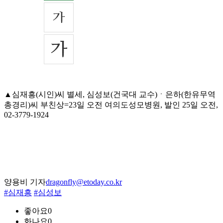
▲심재흥(시인)씨 별세, 심성보(건국대 교수)ㆍ은하(한유무역
총경리)씨 부친상=23일 오전 여의도성모병원, 발인 25일 오전,
02-3779-1924
양용비 기자
dragonfly@etoday.co.kr
#심재흥
#심성보
좋아요
0
화나요
0