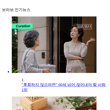
브라보 인기뉴스
1.
"후회하지 않으려면" 60세 넘어 끊어내야 할 사람
1위