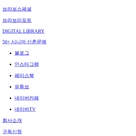
브라보스페셜
브라보리포트
DIGITAL LIBRARY
50+ 시니어 신춘문예
블로그
인스타그램
페이스북
유튜브
네이버카페
네이버TV
회사소개
구독신청