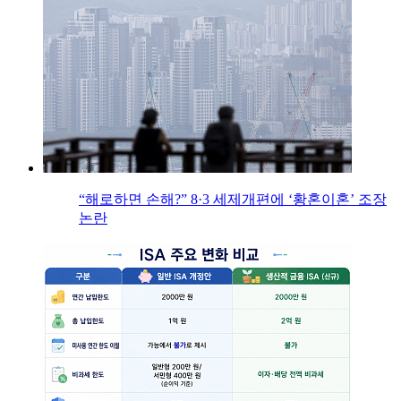
“해로하면 손해?” 8·3 세제개편에 ‘황혼이혼’ 조장
논란