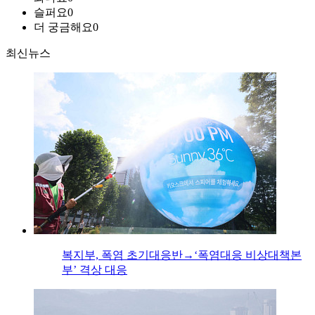
슬퍼요
0
더 궁금해요
0
최신뉴스
복지부, 폭염 초기대응반→‘폭염대응 비상대책본
부’ 격상 대응