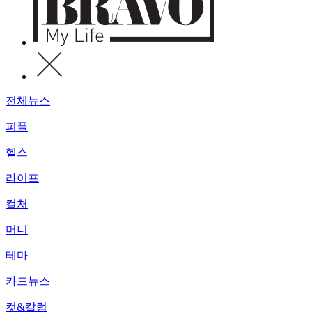
전체뉴스
피플
헬스
라이프
컬처
머니
테마
카드뉴스
컷&칼럼