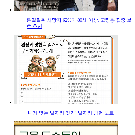
온열질환 사망자 62%가 80세 이상, 고령층 집중 보
호 추진
‘내게 맞는 일자리 찾기’ 일자리 탐험 노트