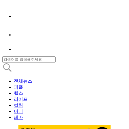
전체뉴스
피플
헬스
라이프
컬처
머니
테마