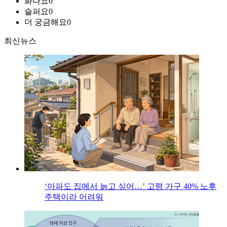
화나요
0
슬퍼요
0
더 궁금해요
0
최신뉴스
‘아파도 집에서 늙고 싶어…’ 고령 가구 40% 노후
주택이라 어려워