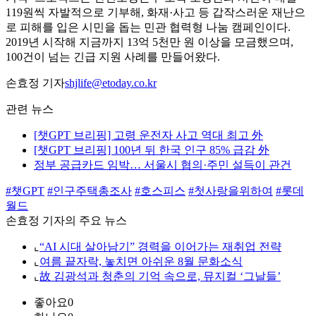
119원씩 자발적으로 기부해, 화재·사고 등 갑작스러운 재난으
로 피해를 입은 시민을 돕는 민관 협력형 나눔 캠페인이다.
2019년 시작해 지금까지 13억 5천만 원 이상을 모금했으며,
100건이 넘는 긴급 지원 사례를 만들어왔다.
손효정 기자
shjlife@etoday.co.kr
관련 뉴스
[챗GPT 브리핑] 고령 운전자 사고 역대 최고 外
[챗GPT 브리핑] 100년 뒤 한국 인구 85% 급감 外
정부 공급카드 임박… 서울시 협의·주민 설득이 관건
#챗GPT
#인구주택총조사
#호스피스
#첫사랑을위하여
#롯데
월드
손효정 기자의 주요 뉴스
⌞
“AI 시대 살아남기” 경력을 이어가는 재취업 전략
⌞
여름 끝자락, 놓치면 아쉬운 8월 문화소식
⌞
故 김광석과 청춘의 기억 속으로, 뮤지컬 ‘그날들’
좋아요
0