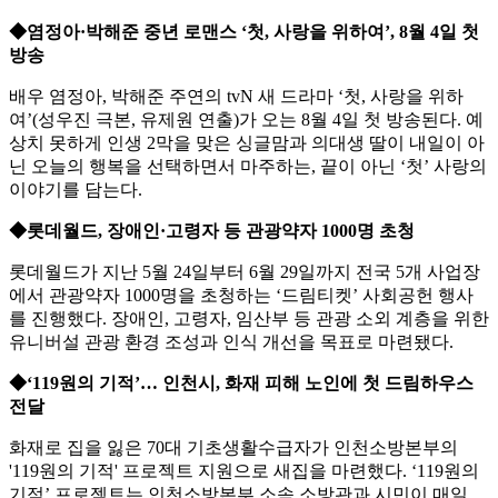
◆염정아·박해준 중년 로맨스 ‘첫, 사랑을 위하여’, 8월 4일 첫
방송
배우 염정아, 박해준 주연의 tvN 새 드라마 ‘첫, 사랑을 위하
여’(성우진 극본, 유제원 연출)가 오는 8월 4일 첫 방송된다. 예
상치 못하게 인생 2막을 맞은 싱글맘과 의대생 딸이 내일이 아
닌 오늘의 행복을 선택하면서 마주하는, 끝이 아닌 ‘첫’ 사랑의
이야기를 담는다.
◆롯데월드, 장애인·고령자 등 관광약자 1000명 초청
롯데월드가 지난 5월 24일부터 6월 29일까지 전국 5개 사업장
에서 관광약자 1000명을 초청하는 ‘드림티켓’ 사회공헌 행사
를 진행했다. 장애인, 고령자, 임산부 등 관광 소외 계층을 위한
유니버설 관광 환경 조성과 인식 개선을 목표로 마련됐다.
◆‘119원의 기적’… 인천시, 화재 피해 노인에 첫 드림하우스
전달
화재로 집을 잃은 70대 기초생활수급자가 인천소방본부의
'119원의 기적' 프로젝트 지원으로 새집을 마련했다. ‘119원의
기적’ 프로젝트는 인천소방본부 소속 소방관과 시민이 매일