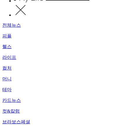
전체뉴스
피플
헬스
라이프
컬처
머니
테마
카드뉴스
컷&칼럼
브라보스페셜