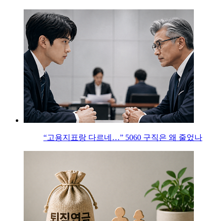
“고용지표랑 다르네…” 5060 구직은 왜 줄었나