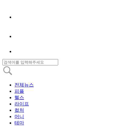
전체뉴스
피플
헬스
라이프
컬처
머니
테마