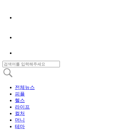
전체뉴스
피플
헬스
라이프
컬처
머니
테마