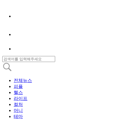
전체뉴스
피플
헬스
라이프
컬처
머니
테마