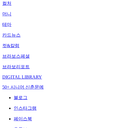
컬처
머니
테마
카드뉴스
컷&칼럼
브라보스페셜
브라보리포트
DIGITAL LIBRARY
50+ 시니어 신춘문예
블로그
인스타그램
페이스북