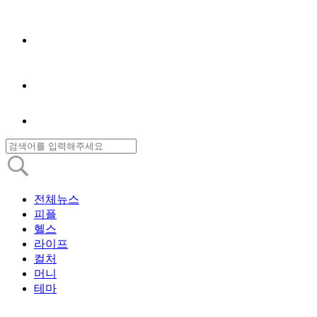
전체뉴스
피플
헬스
라이프
컬처
머니
테마