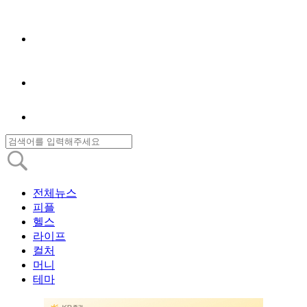
전체뉴스
피플
헬스
라이프
컬처
머니
테마