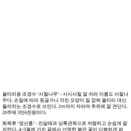
울타리용 조경수 ‘사철나무’ - 사시사철 잘 자라 이름도 사철나
무다. 손질에 따라 둥글거나 각진 모양이 잘 잡혀 울타리 대신
둘러치는 조경수로 쓰인다. 2ｍ까지 자라며 추위에 잘 견딘다.
20주에 3만6천원이다.
화목류 ‘영산홍’ - 진달래과 상록관목으로 저렴하고 손쉽게 잘
자란다. 4~5월에 가지 끝에서 선명한 붉은 꽃이 다복하게 펴