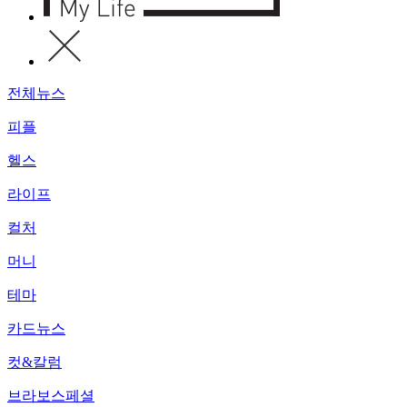
전체뉴스
피플
헬스
라이프
컬처
머니
테마
카드뉴스
컷&칼럼
브라보스페셜