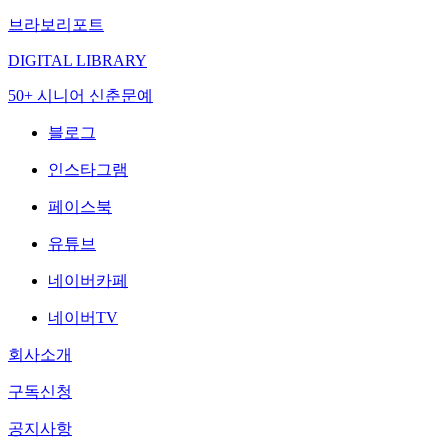
브라보리포트
DIGITAL LIBRARY
50+ 시니어 신춘문예
블로그
인스타그램
페이스북
유튜브
네이버카페
네이버TV
회사소개
구독신청
공지사항