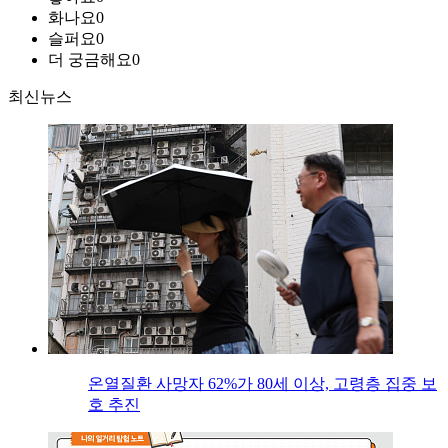
화나요
0
슬퍼요
0
더 궁금해요
0
최신뉴스
온열질환 사망자 62%가 80세 이상, 고령층 집중 보
호 추진