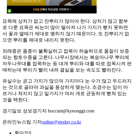
묘목에 상처가 없고 잔뿌리가 많아야 한다. 상처가 많고 함부
로 다룬 묘목은 씨눈이 많이 떨어져 나가 가지가 뻗지 못하면
서 꽃과 열매가 제대로 맺히지 않기 때문이다. 또 잔뿌리가 없
으면 뿌리를 제대로 내리지 못한다.
외래종은 품종이 불확실하고 접목이 허술하므로 품질이 보증
되는 향토수종을 고른다. 나무시장에서는 복숭아나무 뿌리에
자두나무대를 접목하는 등 대개 뿌리와 대를 따로 접목시켜 판
매하는데 뿌리가 빨리 내려 결실을 보는 속도도 빨라진다.
유실수는 곧고 가지가 많으며 가지마다 눈 수가 많고 두드러지
는 것으로 골라야 과실을 풍성하게 맺는다. 조경수는 잎이 마
르거나 쳐지지 않고 밑가지가 여러 개로 균등하게 뻗쳐 있는
것을 택한다.
경기일보 성보경기자 boccum@kyeonggi.com
온라인뉴스팀 기자
online@etoday.co.kr
좋아요
0