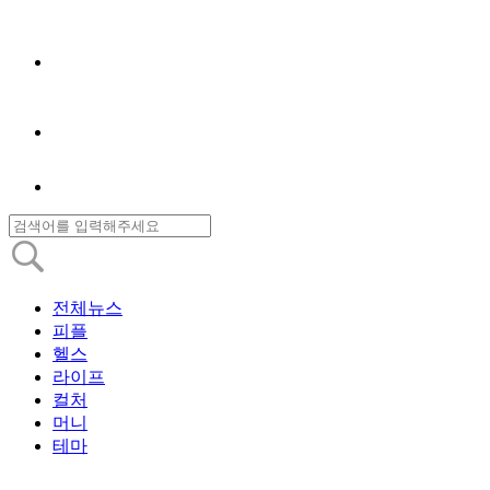
전체뉴스
피플
헬스
라이프
컬처
머니
테마