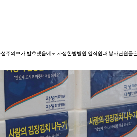
 등 폭설주의보가 발효됐음에도 자생한방병원 임직원과 봉사단원들