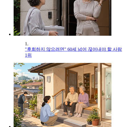
1.
"후회하지 않으려면" 60세 넘어 끊어내야 할 사람
1위