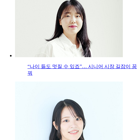
“나이 듦도 멋질 수 있죠”… 시니어 시장 길잡이 꿈
꿔