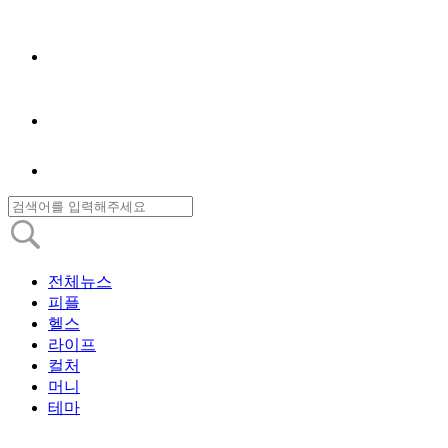
전체뉴스
피플
헬스
라이프
컬처
머니
테마