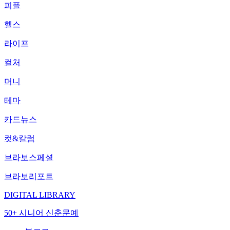
피플
헬스
라이프
컬처
머니
테마
카드뉴스
컷&칼럼
브라보스페셜
브라보리포트
DIGITAL LIBRARY
50+ 시니어 신춘문예