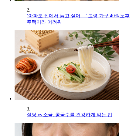
2.
‘아파도 집에서 늙고 싶어…’ 고령 가구 40% 노후
주택이라 어려워
3.
설탕 vs 소금, 콩국수를 건강하게 먹는 법