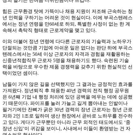
장의 열기는 한여름 더위만큼이나 뜨겁다.
힘든 근무환경 탓에 가뜩이나 채용 지원이 저조해 근속하는 청
년 인력을 구하기는 어려운 것이 현실이다. 이에 부곡스텐레스
에서는 정년 연령을 만60세로 하되, 특별한 사정이 없는 한 계
속해서 촉탁직 형태로 근로계약을 맺고 있다.
이와 더불어 정년 연령에 다다른 근로자의 기술력과 노하우가
단절되는 것만큼 기업에 아쉬운 일은 없다는 판단 하에 부곡스
텐레스에서는 50세 이상 근로자의 자격과 경험을 재활용하는
신중년적합직무 근로자 5명을 채용하기도 했다. 숙련된 기술
력을 바탕으로 우수한 제품 경쟁력을 갖추기 위한 현실적인 선
택이었던 셈이다.
남들이 가지 않은 길을 선택했지만 그 결과는 긍정적인 효과를
가져왔다. 정년퇴직 후 채용한 40년 경력의 전직 행정 공무원
은 6년째 기업 내 행정 처리에 있던 공백을 메우는 데에 성공했
기 때문이다. 파이프를 눌러 가늘고 길게 뽑아내는 인발이나
필거기에만 잔뼈가 굵은 30년 경력의 장년 근로자는 청년 근로
자와 2인 1조로 일하며 생산 현장에서 곧바로 노하우를 전수하
고 있다. 게다가 근무뿐만 아니라 근무 외적인 태도에서도 ‘중
장년 신입’이 귀감을 보이니, 사내에서 이들이 환영받는 건 자
연스러운 현상이다.