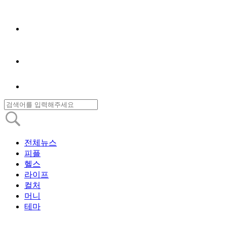
전체뉴스
피플
헬스
라이프
컬처
머니
테마