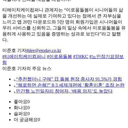
티에이치케이컴퍼니 관계자는 “이로움돌봄이 시니어들의 삶
을 개선하는 데 실제로 기여하고 있다는 점에서 큰 자부심을
느끼고 앱 20만 다운로드와 5만 명의 회원가입은 시니어들이
우리 서비스를 신뢰하고, 그들의 일상 속에서 이로움돌봄을 유
용하게 사용하고 있음을 증명하는 성과로 보인다”라고 말했
다.
이준호 기자
jhlee@etoday.co.kr
#티에이치케이컴퍼니
#이로움돌봄
#THKC
#노인장기요양보
험
이준호 기자의 주요 뉴스
⌞
“추천했더니 구매” 日 돌봄 현장 종사자 91.5%가 경험
⌞
“해로하면 손해?” 8·3 세제개편에 ‘황혼이혼’ 조장 논란
⌞
민간형 노인일자리 참여자, ‘배움 의지’도 높았다
좋아요
0
화나요
0
슬퍼요
0
더 궁금해요
0