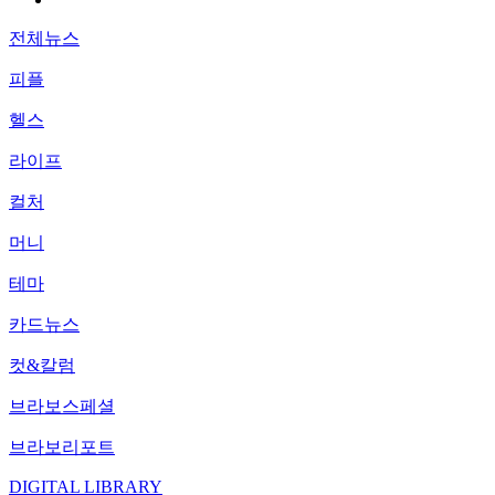
전체뉴스
피플
헬스
라이프
컬처
머니
테마
카드뉴스
컷&칼럼
브라보스페셜
브라보리포트
DIGITAL LIBRARY