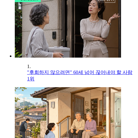
1.
"후회하지 않으려면" 60세 넘어 끊어내야 할 사람
1위