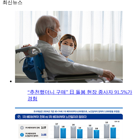
최신뉴스
“추천했더니 구매” 日 돌봄 현장 종사자 91.5%가
경험