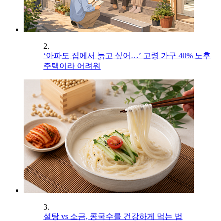
2.
‘아파도 집에서 늙고 싶어…’ 고령 가구 40% 노후
주택이라 어려워
3.
설탕 vs 소금, 콩국수를 건강하게 먹는 법