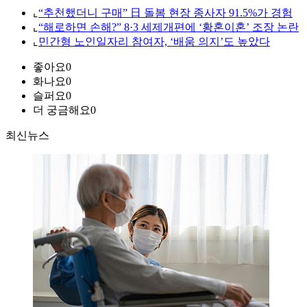
⌞
“추천했더니 구매” 日 돌봄 현장 종사자 91.5%가 경험
⌞
“해로하면 손해?” 8·3 세제개편에 ‘황혼이혼’ 조장 논란
⌞
민간형 노인일자리 참여자, ‘배움 의지’도 높았다
좋아요
0
화나요
0
슬퍼요
0
더 궁금해요
0
최신뉴스