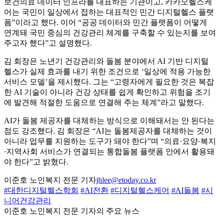
보건의료 데이터 인프라를 대표하는 기관이고, 카카오헬스케
어는 국민이 일상에서 접하는 대표적인 민간 디지털헬스 플랫
폼”이라고 했다. 이어 “공공 데이터와 민간 플랫폼이 어떻게
연계돼 국민 중심의 건강관리 체계를 구축할 수 있는지를 보여
주고자 했다”고 설명했다.
김 회장은 노년기 건강관리와 돌봄 분야에서 AI 기반 디지털
헬스가 실제 효과를 내기 위한 조건으로 ‘일상에 적용 가능한
서비스 모델’을 제시했다. 그는 “고령자에게 필요한 것은 복잡
한 AI 기술이 아니라 건강 상태를 쉽게 확인하고 위험을 조기
에 발견해 적절한 도움으로 연결해 주는 체계”라고 말했다.
AI가 돌봄 제공자를 대체하는 방식으로 이해돼서는 안 된다는
점도 강조했다. 김 회장은 “AI는 돌봄제공자를 대체하는 것이
아니라 업무를 지원하는 도구가 돼야 한다”며 “의료·요양·복지
·지역사회 서비스가 연결되는 통합돌봄 플랫폼 안에서 활용돼
야 한다”고 밝혔다.
이준호 노인복지 전문 기자
jhlee@etoday.co.kr
#대한디지털헬스학회
#AI전환
#디지털헬스케어
#AI돌봄
#시
니어건강관리
이준호 노인복지 전문 기자의 주요 뉴스