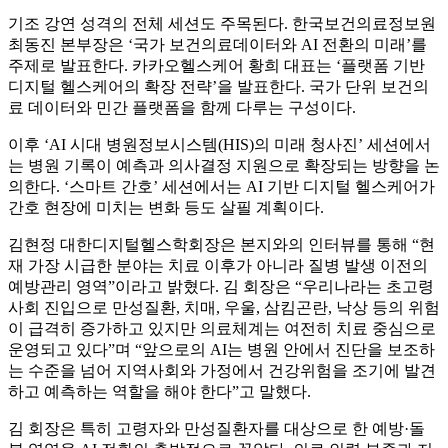
기조 강연 성격의 전체 세션도 주목된다. 한국보건의료정보원
최동진 본부장은 ‘국가 보건의료데이터와 AI 전환의 미래’를
주제로 발표한다. 카카오헬스케어 황희 대표는 ‘플랫폼 기반
디지털 헬스케어의 확장 전략’을 발표한다. 국가 단위 보건의
료 데이터와 민간 플랫폼을 함께 다루는 구성이다.
이후 ‘AI 시대 병원정보시스템(HIS)의 미래 청사진’ 세션에서
는 병원 기록이 예측과 의사결정 지원으로 확장되는 방향을 논
의한다. ‘스마트 간호’ 세션에서는 AI 기반 디지털 헬스케어가
간호 현장에 미치는 변화 등도 살필 계획이다.
김현정 대한디지털헬스학회장은 본지와의 인터뷰를 통해 “현
재 가장 시급한 분야는 치료 이후가 아니라 질병 발생 이전의
예방관리 영역”이라고 밝혔다. 김 회장은 “우리나라는 초고령
사회 진입으로 만성질환, 치매, 우울, 삼킴곤란, 낙상 등의 위험
이 급격히 증가하고 있지만 의료체계는 여전히 치료 중심으로
운영되고 있다”며 “앞으로의 AI는 병원 안에서 진단을 보조하
는 수준을 넘어 지역사회와 가정에서 건강위험을 조기에 발견
하고 예측하는 역할을 해야 한다”고 말했다.
김 회장은 특히 고령자와 만성질환자를 대상으로 한 예방·돌