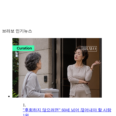
브라보 인기뉴스
1.
"후회하지 않으려면" 60세 넘어 끊어내야 할 사람
1위