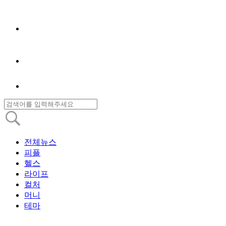
전체뉴스
피플
헬스
라이프
컬처
머니
테마