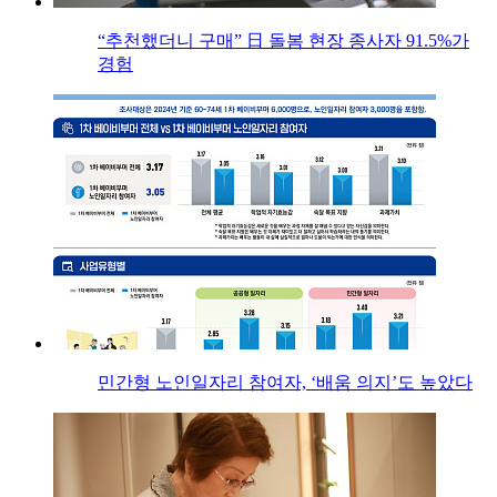
“추천했더니 구매” 日 돌봄 현장 종사자 91.5%가
경험
민간형 노인일자리 참여자, ‘배움 의지’도 높았다