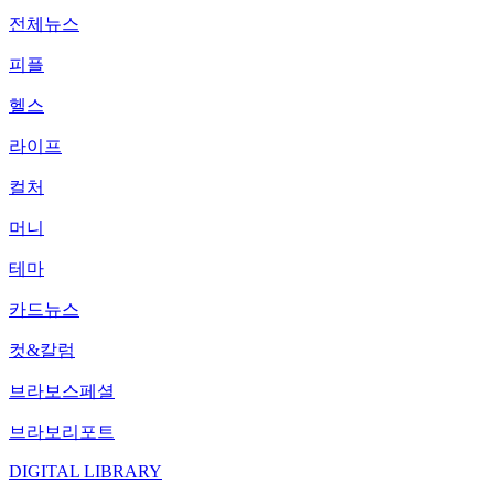
전체뉴스
피플
헬스
라이프
컬처
머니
테마
카드뉴스
컷&칼럼
브라보스페셜
브라보리포트
DIGITAL LIBRARY