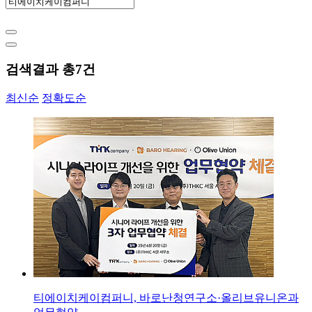
검색결과 총
7
건
최신순
정확도순
티에이치케이컴퍼니, 바로난청연구소·올리브유니온과