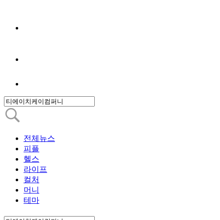
전체뉴스
피플
헬스
라이프
컬처
머니
테마