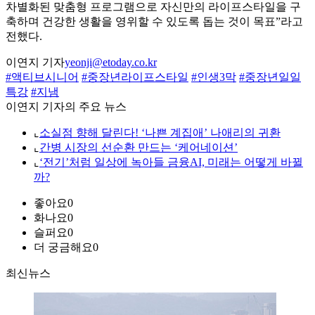
차별화된 맞춤형 프로그램으로 자신만의 라이프스타일을 구
축하며 건강한 생활을 영위할 수 있도록 돕는 것이 목표”라고
전했다.
이연지 기자
yeonji@etoday.co.kr
#액티브시니어
#중장년라이프스타일
#인생3막
#중장년일일
특강
#지냄
이연지 기자의 주요 뉴스
⌞
소실점 향해 달린다! ‘나쁜 계집애’ 나애리의 귀환
⌞
간병 시장의 선순환 만드는 ‘케어네이션’
⌞
‘전기’처럼 일상에 녹아들 금융AI, 미래는 어떻게 바뀔
까?
좋아요
0
화나요
0
슬퍼요
0
더 궁금해요
0
최신뉴스