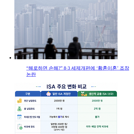
“해로하면 손해?” 8·3 세제개편에 ‘황혼이혼’ 조장
논란