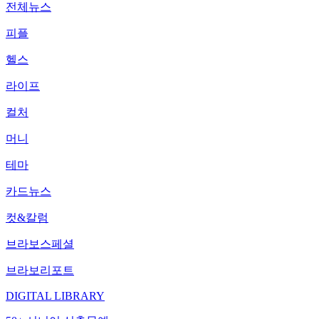
전체뉴스
피플
헬스
라이프
컬처
머니
테마
카드뉴스
컷&칼럼
브라보스페셜
브라보리포트
DIGITAL LIBRARY