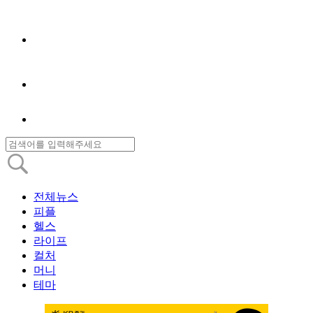
전체뉴스
피플
헬스
라이프
컬처
머니
테마