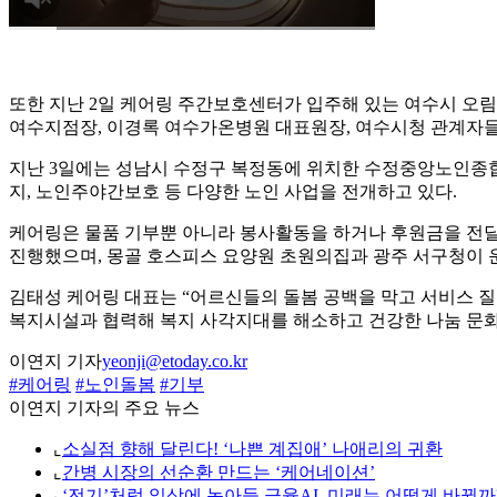
또한 지난 2일 케어링 주간보호센터가 입주해 있는 여수시 오
여수지점장, 이경록 여수가온병원 대표원장, 여수시청 관계자들
지난 3일에는 성남시 수정구 복정동에 위치한 수정중앙노인종합
지, 노인주야간보호 등 다양한 노인 사업을 전개하고 있다.
케어링은 물품 기부뿐 아니라 봉사활동을 하거나 후원금을 전달
진행했으며, 몽골 호스피스 요양원 초원의집과 광주 서구청이 
김태성 케어링 대표는 “어르신들의 돌봄 공백을 막고 서비스 질
복지시설과 협력해 복지 사각지대를 해소하고 건강한 나눔 문화
이연지 기자
yeonji@etoday.co.kr
#케어링
#노인돌봄
#기부
이연지 기자의 주요 뉴스
⌞
소실점 향해 달린다! ‘나쁜 계집애’ 나애리의 귀환
⌞
간병 시장의 선순환 만드는 ‘케어네이션’
⌞
‘전기’처럼 일상에 녹아들 금융AI, 미래는 어떻게 바뀔까