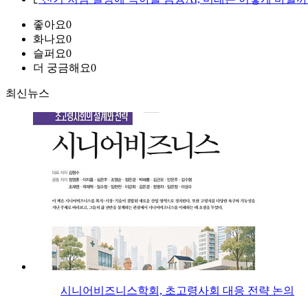
좋아요
0
화나요
0
슬퍼요
0
더 궁금해요
0
최신뉴스
시니어비즈니스학회, 초고령사회 대응 전략 논의