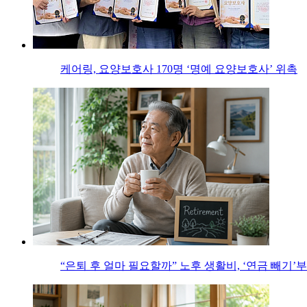
케어링, 요양보호사 170명 ‘명예 요양보호사’ 위촉
“은퇴 후 얼마 필요할까” 노후 생활비, ‘연금 빼기’