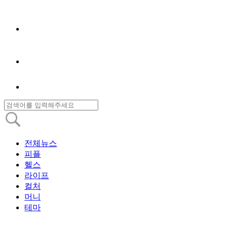
전체뉴스
피플
헬스
라이프
컬처
머니
테마