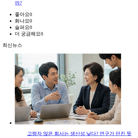
까?
좋아요
0
화나요
0
슬퍼요
0
더 궁금해요
0
최신뉴스
고령자 많은 회사는 생산성 낮다? 연구가 던진 뜻