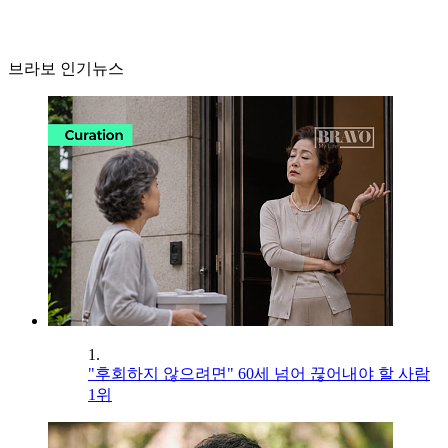
브라보 인기뉴스
1.
"후회하지 않으려면" 60세 넘어 끊어내야 할 사람
1위