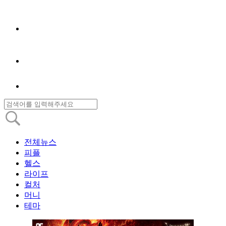
전체뉴스
피플
헬스
라이프
컬처
머니
테마