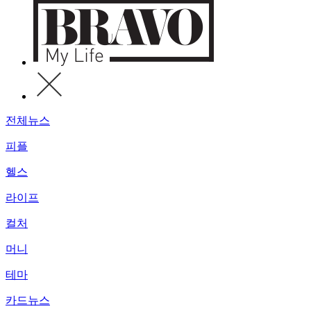
전체뉴스
피플
헬스
라이프
컬처
머니
테마
카드뉴스