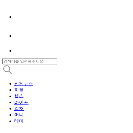
전체뉴스
피플
헬스
라이프
컬처
머니
테마