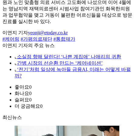
원과 노인 맞춤형 의료 서비스 고도화에 나섰으며 이어 4월에
는 영남지역 재택의료센터 시범사업 참여기관인 화목한의원
과 업무협약을 맺고 거동이 불편한 어르신들을 대상으로 방문
진료를 실시한 바 있다.
이연지 기자
yeonji@etoday.co.kr
#케어링
#가평의료재단
#통합재가
이연지 기자의 주요 뉴스
⌞
소실점 향해 달린다! ‘나쁜 계집애’ 나애리의 귀환
⌞
간병 시장의 선순환 만드는 ‘케어네이션’
⌞
‘전기’처럼 일상에 녹아들 금융AI, 미래는 어떻게 바뀔
까?
좋아요
0
화나요
0
슬퍼요
0
더 궁금해요
0
최신뉴스