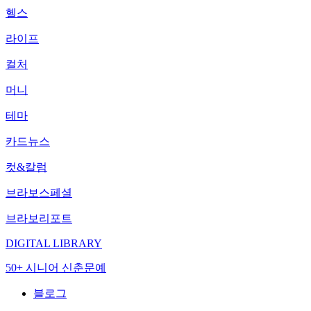
헬스
라이프
컬처
머니
테마
카드뉴스
컷&칼럼
브라보스페셜
브라보리포트
DIGITAL LIBRARY
50+ 시니어 신춘문예
블로그