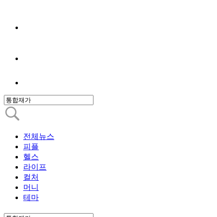
전체뉴스
피플
헬스
라이프
컬처
머니
테마