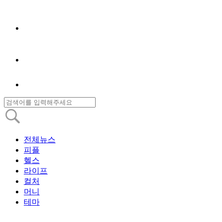
전체뉴스
피플
헬스
라이프
컬처
머니
테마