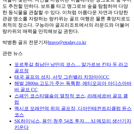
도 추천할 만하다. 보트를 타고 맹그로브 숲을 탐험하며 다양
한 동식물을 관찰할 수 있다. 이처럼 아름다운 자연과 다양한
관광 명소를 자랑하는 랑카위는 골프 여행은 물론 휴양지로도
최적의 장소다. 구능라야 골프리조트에서의 라운드와 더불어
랑카위의 매력을 만끽해보길 권한다.
박병환 골프 전문기자
bravo@etoday.co.kr
관련 뉴스
포르투갈 최남단 낭만의 코스… 알가르브 킨타 두 라고
골프장
태국 골프의 성지, 서밋 그린밸리 치앙마이CC
해발 2800m 고도가 주는 독특함, 에티오피아 아디스아바
바 골프 CC
스페인 코스타델솔의 열정적 코스, 라레세르바 골프 클
럽
멕시코 모래언덕 위의 골프장, 디아만테컨트리클럽 듄스
코스
SK하이닉스, 용인·청주 54조 투자… AI 메모리 생산기지
키운다