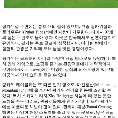
랑카위섬 주변에는 총 99개의 섬이 있으며, 그중 랑카위섬과
풀라우투바(Pulau Tuba)섬에만 사람이 거주한다. 나머지 97개
의 섬은 무인도로 남아 있다. 이곳은 한국에서도 신혼여행지로
유명하다. 필자는 주로 골프에 집중했지만, 다따란 랑에서의
잠깐의 관광은 기억에 오래 남을 멋진 경험이었다.
랑카위는 골프뿐만 아니라 다양한 관광 명소로도 유명하다. 특
히 면세 지역으로, 쇼핑을 즐기는 관광객들에게 매력적이다.
쿠아타운(Kuah Town)에는 다양한 상점과 레스토랑이 있는데,
이곳에서 면세 쇼핑을 즐길 수 있다.
랑카위 케이블카는 또 다른 인기 명소로, 마친창산(Machincang
Mountain) 정상에 올라가면 랑카위 전경을 한눈에 조망할 수
있다. 특히 스카이브리지(Sky Bridge)는 하늘에 떠 있는 듯한
느낌을 주는 다리로, 관광객들에게 인기가 많다. 또한 랑카위
에는 아름다운 해변이 많이 있다. 판타이 체낭(Pantai Cenang)
해변은 다양한 해양 스포츠를 즐길 수 있는 곳으로, 많은 관광
객들이 찾는다. 자연을 사랑하는 이들에게는 맹그로브 숲 투어