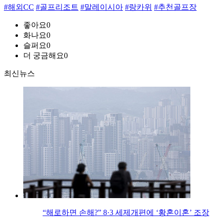
#해외CC
#골프리조트
#말레이시아
#랑카위
#추천골프장
좋아요
0
화나요
0
슬퍼요
0
더 궁금해요
0
최신뉴스
“해로하면 손해?” 8·3 세제개편에 ‘황혼이혼’ 조장