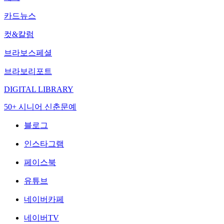
카드뉴스
컷&칼럼
브라보스페셜
브라보리포트
DIGITAL LIBRARY
50+ 시니어 신춘문예
블로그
인스타그램
페이스북
유튜브
네이버카페
네이버TV