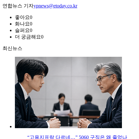
연합뉴스 기자
ypnews@etoday.co.kr
좋아요
0
화나요
0
슬퍼요
0
더 궁금해요
0
최신뉴스
“고용지표랑 다르네…” 5060 구직은 왜 줄었나