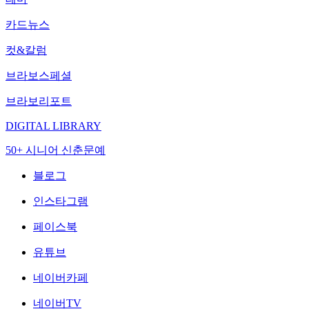
카드뉴스
컷&칼럼
브라보스페셜
브라보리포트
DIGITAL LIBRARY
50+ 시니어 신춘문예
블로그
인스타그램
페이스북
유튜브
네이버카페
네이버TV