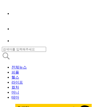
전체뉴스
피플
헬스
라이프
컬처
머니
테마