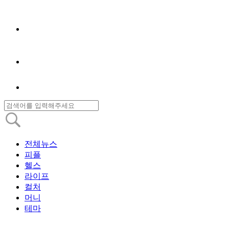
전체뉴스
피플
헬스
라이프
컬처
머니
테마