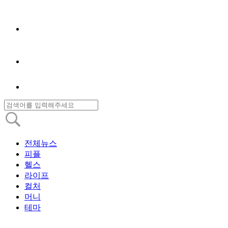
전체뉴스
피플
헬스
라이프
컬처
머니
테마