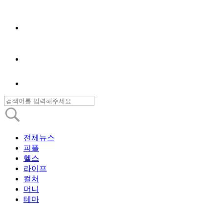
전체뉴스
피플
헬스
라이프
컬처
머니
테마