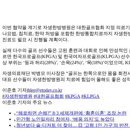
이번 협약을 계기로 자생한방병원은 대한골프협회 지정 의료기관
나요법, 침치료, 한약 처방을 포함한 한방통합치료까지 자생한
진료도 필요 시 진행될 계획이다.
실제 다수의 골프 선수들은 고된 훈련과 대회로 인해 만성적인 
르면 한국프로골프(KPGA) 및 한국여자프로골프(KLPGA) 선수
상 부위는 ‘등과 허리(28%)’, ‘손목(24%)’, ‘목(18%)’이었으
자생의료재단 박병모 이사장은 “골프는 한쪽으로만 몸을 회전시
대표 선수들이 자생한방병원의 치료에 힘입어 올해도 좋은 성적
이준호 기자
jhlee@etoday.co.kr
#자생한방병원
#대한골프협회
#KPGA
#KLPGA
이준호 기자의 주요 뉴스
⌞
“해로하면 손해?” 8·3 세제개편에 ‘황혼이혼’ 조장 논란
⌞
민간형 노인일자리 참여자, ‘배움 의지’도 높았다
⌞
청년보다 술·디저트 더 찾아… 日 '고령 1인 가구'의 반전