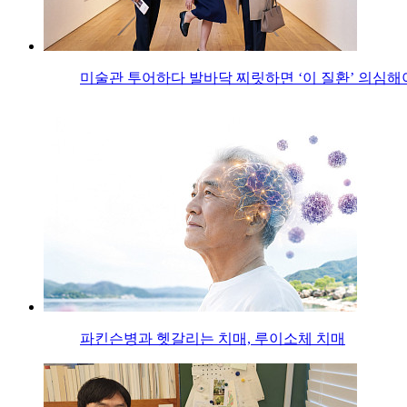
미술관 투어하다 발바닥 찌릿하면 ‘이 질환’ 의심해
파킨슨병과 헷갈리는 치매, 루이소체 치매