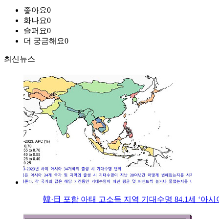
좋아요
0
화나요
0
슬퍼요
0
더 궁금해요
0
최신뉴스
韓·日 포함 아태 고소득 지역 기대수명 84.1세 ‘아시