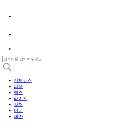
전체뉴스
피플
헬스
라이프
컬처
머니
테마