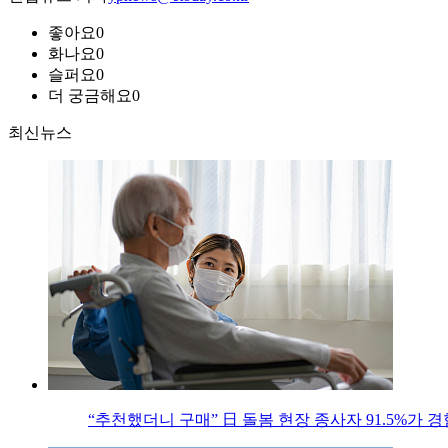
좋아요
0
화나요
0
슬퍼요
0
더 궁금해요
0
최신뉴스
“추천했더니 구매” 日 돌봄 현장 종사자 91.5%가 경