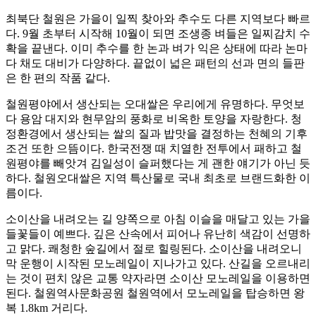
최북단 철원은 가을이 일찍 찾아와 추수도 다른 지역보다 빠르
다. 9월 초부터 시작해 10월이 되면 조생종 벼들은 일찌감치 수
확을 끝낸다. 이미 추수를 한 논과 벼가 익은 상태에 따라 논마
다 채도 대비가 다양하다. 끝없이 넓은 패턴의 선과 면의 들판
은 한 편의 작품 같다.
철원평야에서 생산되는 오대쌀은 우리에게 유명하다. 무엇보
다 용암 대지와 현무암의 풍화로 비옥한 토양을 자랑한다. 청
정환경에서 생산되는 쌀의 질과 밥맛을 결정하는 천혜의 기후
조건 또한 으뜸이다. 한국전쟁 때 치열한 전투에서 패하고 철
원평야를 빼앗겨 김일성이 슬퍼했다는 게 괜한 얘기가 아닌 듯
하다. 철원오대쌀은 지역 특산물로 국내 최초로 브랜드화한 이
름이다.
소이산을 내려오는 길 양쪽으로 아침 이슬을 매달고 있는 가을
들꽃들이 예쁘다. 깊은 산속에서 피어나 유난히 색감이 선명하
고 맑다. 쾌청한 숲길에서 절로 힐링된다. 소이산을 내려오니
막 운행이 시작된 모노레일이 지나가고 있다. 산길을 오르내리
는 것이 편치 않은 교통 약자라면 소이산 모노레일을 이용하면
된다. 철원역사문화공원 철원역에서 모노레일을 탑승하면 왕
복 1.8km 거리다.