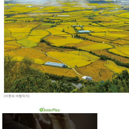
(이현숙 여행작가)