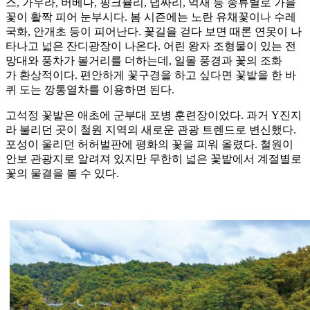
스, 가우라, 버베나, 핑크뮬리, 댑싸리, 억새 등 종류별로 가을
꽃이 활짝 피어 눈부시다. 봄 시즌에는 노란 유채꽃이나 수레
국화, 안개초 등이 피어난다. 꽃길을 걷다 보면 때론 연못이 나
타나고 넓은 잔디광장이 나온다. 어린 왕자 조형물이 있는 전
망대와 풍차가 볼거리를 더하는데, 일몰 풍경과 꽃의 조화
가 환상적이다. 편안하게 꽃구경을 하고 싶다면 꽃밭을 한 바
퀴 도는 깡통열차를 이용하면 된다.
고석정 꽃밭은 애초에 군부대 포병 훈련장이었다. 과거 Y진지
라 불리던 곳이 철원 지역의 새로운 관광 트렌드로 변신했다.
포성이 울리던 허허벌판에 평화의 꽃을 피워 올렸다. 철원이
안보 관광지로 알려져 있지만 무한히 넓은 꽃밭에서 계절별로
꽃의 물결을 볼 수 있다.