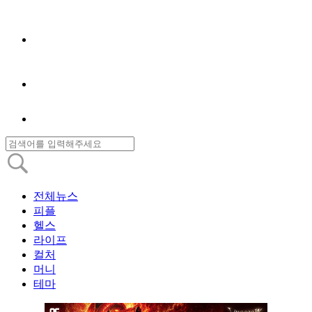
전체뉴스
피플
헬스
라이프
컬처
머니
테마