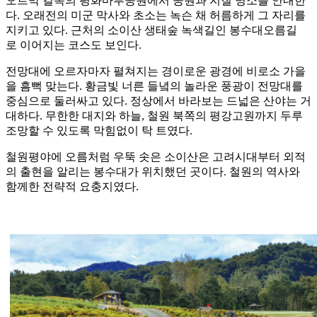
오르막 길목의 평화마루공원에서 공원과 지질 명소를 안내한
다. 오래전의 미군 막사와 초소는 녹슨 채 허름하게 그 자리를
지키고 있다. 근처의 소이산 생태숲 녹색길인 봉수대오름길
로 이어지는 코스도 보인다.
전망대에 오르자마자 펼쳐지는 경이로운 광경에 비로소 가을
을 흠뻑 맞는다. 황금빛 너른 들녘의 놀라운 풍광이 전망대를
중심으로 둘러싸고 있다. 정상에서 바라보는 드넓은 산야는 거
대하다. 무한한 대지와 하늘, 철원 북쪽의 평강고원까지 두루
조망할 수 있도록 막힘없이 탁 트였다.
철원평야에 오름처럼 우뚝 솟은 소이산은 고려시대부터 외적
의 출현을 알리는 봉수대가 위치했던 곳이다. 철원의 역사와
함께한 전략적 요충지였다.