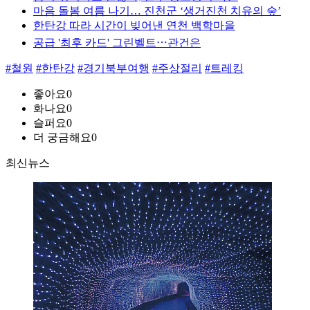
마음 돌봄 여름 나기… 진천군 ‘생거진천 치유의 숲’
한탄강 따라 시간이 빚어낸 연천 백학마을
공급 '최후 카드' 그린벨트⋯관건은
#철원
#한탄강
#경기북부여행
#주상절리
#트레킹
좋아요
0
화나요
0
슬퍼요
0
더 궁금해요
0
최신뉴스