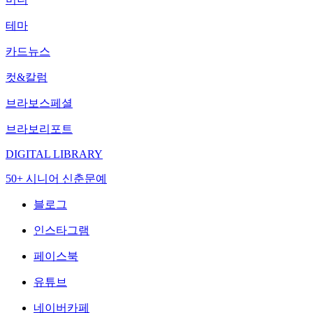
테마
카드뉴스
컷&칼럼
브라보스페셜
브라보리포트
DIGITAL LIBRARY
50+ 시니어 신춘문예
블로그
인스타그램
페이스북
유튜브
네이버카페