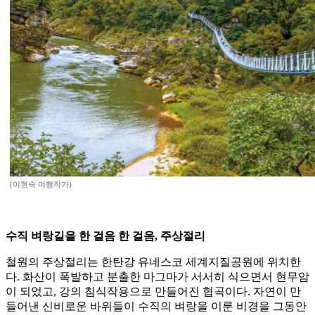
(이현숙 여행작가)
수직 벼랑길을 한 걸음 한 걸음, 주상절리
철원의 주상절리는 한탄강 유네스코 세계지질공원에 위치한
다. 화산이 폭발하고 분출한 마그마가 서서히 식으면서 현무암
이 되었고, 강의 침식작용으로 만들어진 협곡이다. 자연이 만
들어낸 신비로운 바위들이 수직의 벼랑을 이룬 비경을 그동안