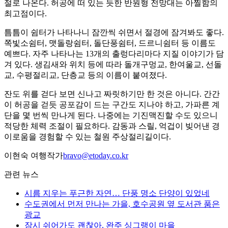
절로 나온다. 허공에 떠 있는 듯한 반원형 전망대는 아찔함의
최고점이다.
틈틈이 쉼터가 나타나니 잠깐씩 쉬면서 절경에 잠겨봐도 좋다.
쪽빛소쉼터, 맷돌랑쉼터, 돌단풍쉼터, 드르니쉼터 등 이름도
예쁘다. 자주 나타나는 13개의 출렁다리마다 지질 이야기가 담
겨 있다. 생김새와 위치 등에 따라 돌개구멍교, 한여울교, 선돌
교, 수평절리교, 단층교 등의 이름이 붙여졌다.
잔도 위를 걷다 보면 신나고 짜릿하기만 한 것은 아니다. 간간
이 허공을 걷듯 공포감이 드는 구간도 지나야 하고, 가파른 계
단을 몇 번씩 만나게 된다. 나중에는 기진맥진할 수도 있으니
적당한 체력 조절이 필요하다. 감동과 스릴, 억겁이 빚어낸 경
이로움을 경험할 수 있는 철원 주상절리길이다.
이현숙 여행작가
bravo@etoday.co.kr
관련 뉴스
시름 지우는 푸근한 자연… 단풍 명소 단양이 있었네
수도권에서 먼저 만나는 가을, 호수공원 옆 도서관 품은
광교
잠시 쉬어가도 괜찮아, 완주 싱그랭이 마을