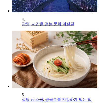
4.
광명, 시간을 걷는 문화 마실길
5.
설탕 vs 소금, 콩국수를 건강하게 먹는 법