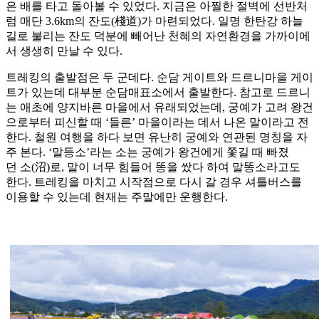
은 배를 타고 돌아볼 수 있었다. 지금은 아찔한 절벽에 선반처
럼 매단 3.6km의 잔도(棧道)가 마련되었다. 일명 한탄강 하늘
길로 불리는 잔도 덕분에 빼어난 천혜의 자연환경을 가까이에
서 생생히 만날 수 있다.
트레킹의 출발점은 두 군데다. 순담 게이트와 드르니마을 게이
트가 있는데 대부분 순담매표소에서 출발한다. 참고로 드르니
는 애초에 양지바른 마을에서 유래되었는데, 궁예가 고려 왕건
으로부터 피신할 때 ‘들른’ 마을이라는 데서 나온 말이라고 전
한다. 철원 여행을 하다 보면 유난히 궁예와 연관된 명칭을 자
주 본다. ‘말등소’라는 소는 궁예가 왕건에게 쫓길 때 빠졌
던 소(沼)로, 말이 너무 힘들어 똥을 쌌다 하여 말똥소라고도
한다. 트레킹을 마치고 시작점으로 다시 갈 경우 셔틀버스를
이용할 수 있는데 현재는 주말에만 운행한다.