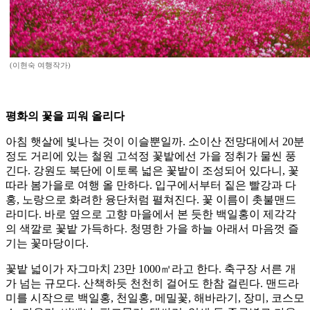
(이현숙 여행작가)
평화의 꽃을 피워 올리다
아침 햇살에 빛나는 것이 이슬뿐일까. 소이산 전망대에서 20분
정도 거리에 있는 철원 고석정 꽃밭에선 가을 정취가 물씬 풍
긴다. 강원도 북단에 이토록 넓은 꽃밭이 조성되어 있다니, 꽃
따라 봄가을로 여행 올 만하다. 입구에서부터 짙은 빨강과 다
홍, 노랑으로 화려한 융단처럼 펼쳐진다. 꽃 이름이 촛불맨드
라미다. 바로 옆으로 고향 마을에서 본 듯한 백일홍이 제각각
의 색깔로 꽃밭 가득하다. 청명한 가을 하늘 아래서 마음껏 즐
기는 꽃마당이다.
꽃밭 넓이가 자그마치 23만 1000㎡라고 한다. 축구장 서른 개
가 넘는 규모다. 산책하듯 천천히 걸어도 한참 걸린다. 맨드라
미를 시작으로 백일홍, 천일홍, 메밀꽃, 해바라기, 장미, 코스모