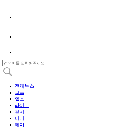
전체뉴스
피플
헬스
라이프
컬처
머니
테마