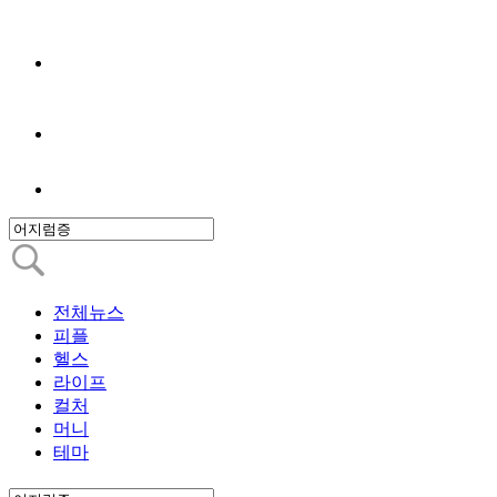
전체뉴스
피플
헬스
라이프
컬처
머니
테마