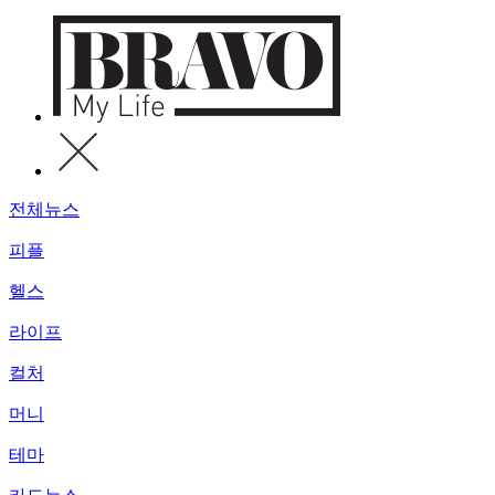
전체뉴스
피플
헬스
라이프
컬처
머니
테마