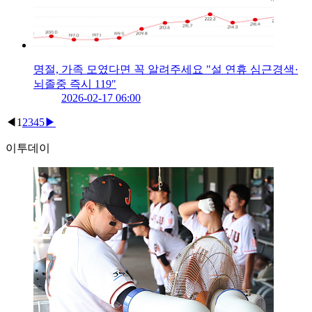
명절, 가족 모였다면 꼭 알려주세요 "설 연휴 심근경색·
뇌졸중 즉시 119"
2026-02-17 06:00
◀
1
2
3
4
5
▶
이투데이