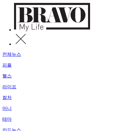
전체뉴스
피플
헬스
라이프
컬처
머니
테마
카드뉴스