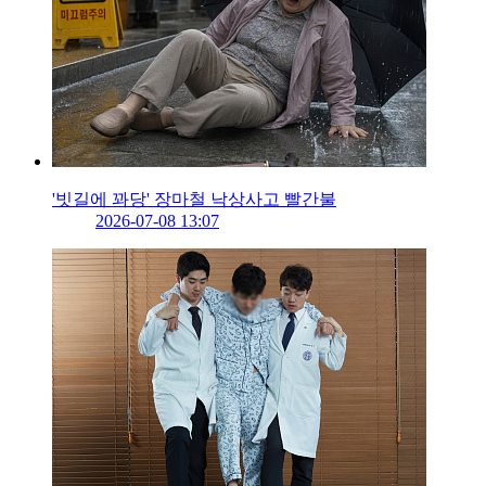
'빗길에 꽈당' 장마철 낙상사고 빨간불
2026-07-08 13:07