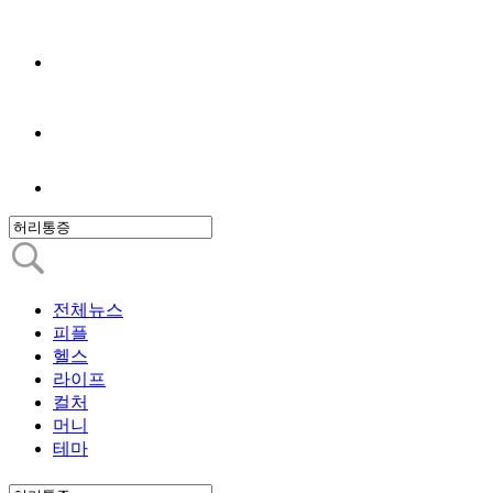
전체뉴스
피플
헬스
라이프
컬처
머니
테마