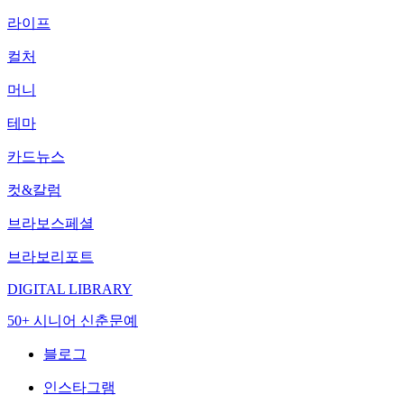
라이프
컬처
머니
테마
카드뉴스
컷&칼럼
브라보스페셜
브라보리포트
DIGITAL LIBRARY
50+ 시니어 신춘문예
블로그
인스타그램