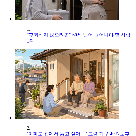
1.
"후회하지 않으려면" 60세 넘어 끊어내야 할 사람
1위
2.
‘아파도 집에서 늙고 싶어…’ 고령 가구 40% 노후