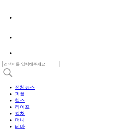
전체뉴스
피플
헬스
라이프
컬처
머니
테마