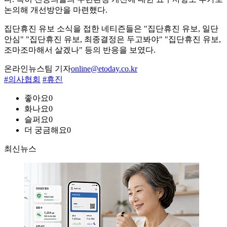
논의해 개선방안을 마련했다.
집단휴진 유보 소식을 접한 네티즌들은 "집단휴진 유보, 일단
안심" "집단휴진 유보, 최종결정은 두고봐야" "집단휴진 유보,
조마조마해서 살겠나" 등의 반응을 보였다.
온라인뉴스팀 기자
online@etoday.co.kr
#의사협회
#휴진
좋아요
0
화나요
0
슬퍼요
0
더 궁금해요
0
최신뉴스