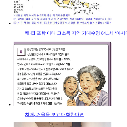
韓·日 포함 아태 고소득 지역 기대수명 84.1세 ‘아시
치매, 거울을 보고 대화한다면