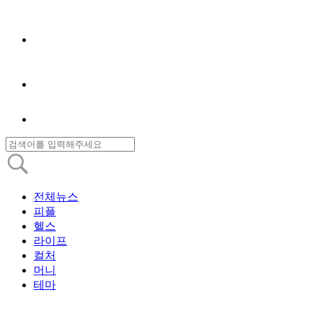
전체뉴스
피플
헬스
라이프
컬처
머니
테마