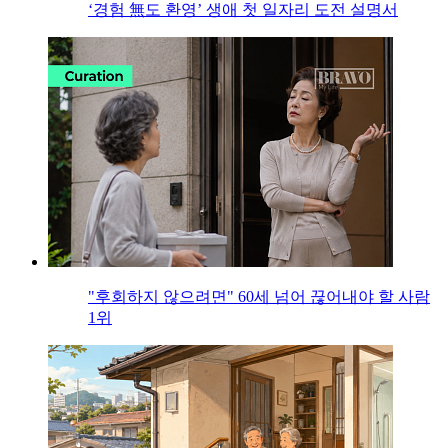
‘경험 無도 환영’ 생애 첫 일자리 도전 설명서
"후회하지 않으려면" 60세 넘어 끊어내야 할 사람
1위