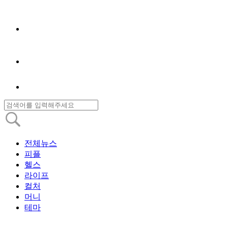
전체뉴스
피플
헬스
라이프
컬처
머니
테마