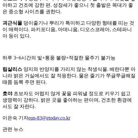
아하고 건조에 강한 편. 성장세가 좋으니 첫 출발은 목대가 좋
은 중소형 사이즈를 권한다.
괴근식물
덩이줄기나 뿌리가 특이하고 다양한 형태를 띠는 것
이 매력이다. 파키포디움, 아데니움, 디오스코레아, 스테파니
아 등이 있다.
하루 3~6시간의 빛+통풍 불량+적절한 물주기 불가능
립살리스
양지와 반양지를 가리지 않는 착생식물. 베란다뿐 아
니라 밝은 거실에서도 잘 적응한다. 물은 줄기가 쭈글쭈글해질
때쯤 듬뿍 주면 된다.
호야
초보자도 어렵지 않게 꽃을 피워낼 정도로 키우기 쉽고
생명력이 강하다. 밝은 곳을 좋아하는 편이며, 건조한 환경에
서도 잘 자란다.
이은숙 기자
eun-83@etoday.co.kr
관련 뉴스