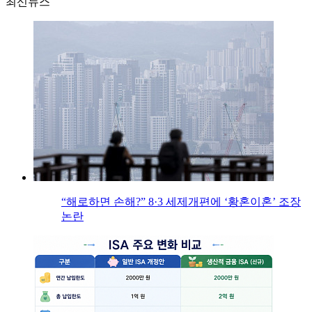
최신뉴스
“해로하면 손해?” 8·3 세제개편에 ‘황혼이혼’ 조장
논란