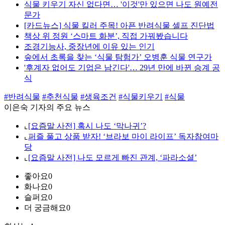
식물 키우기 자신 없다면… '이것'만 있으면 나도 원예전
문가
[카드뉴스] 식물 킬러 주목! 아픈 반려식물 셀프 진단법
책상 위 정원 ‘스마트 화분’, 직접 가꿔봤습니다
조경기능사, 중장년에 이유 있는 인기
숲에서 초록을 찾는 ‘식물 탐험가’ 오병훈 식물 연구가
'후계자 없어도 기업은 남긴다'… 29년 만에 바뀐 승계 공
식
#반려식물
#추천식물
#생육조건
#식물키우기
#식물
이은숙 기자의 주요 뉴스
⌞
[요즘말 사전] 혹시 나도 ‘막나귀’?
⌞
퍼즐 풀고 상품 받자! ‘브라보 마이 라이프’ 독자참여마
당
⌞
[요즘말 사전] 나도 모르게 빠진 관계, ‘파라소셜’
좋아요
0
화나요
0
슬퍼요
0
더 궁금해요
0