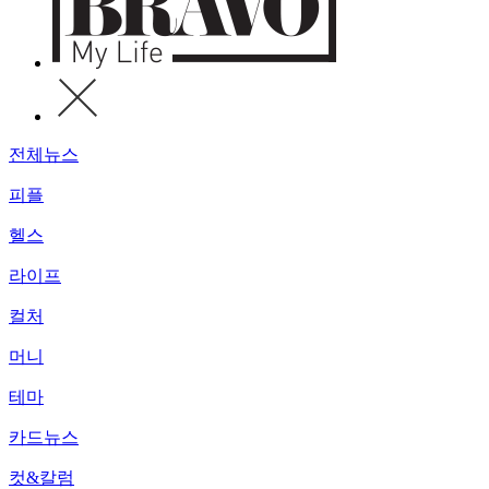
전체뉴스
피플
헬스
라이프
컬처
머니
테마
카드뉴스
컷&칼럼