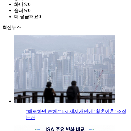
화나요
0
슬퍼요
0
더 궁금해요
0
최신뉴스
“해로하면 손해?” 8·3 세제개편에 ‘황혼이혼’ 조장
논란