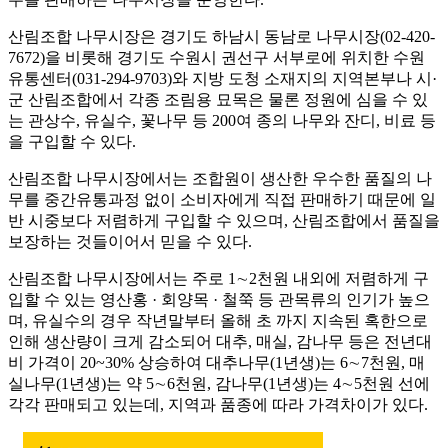
산림조합 나무시장은 경기도 하남시 동남로 나무시장(02-420-
7672)을 비롯해 경기도 수원시 권선구 서부로에 위치한 수원
유통센터(031-294-9703)와 지방 도청 소재지의 지역본부나 시·
군 산림조합에서 각종 조림용 묘목은 물론 정원에 심을 수 있
는 관상수, 유실수, 꽃나무 등 200여 종의 나무와 잔디, 비료 등
을 구입할 수 있다.
산림조합 나무시장에서는 조합원이 생산한 우수한 품질의 나
무를 중간유통과정 없이 소비자에게 직접 판매하기 때문에 일
반 시중보다 저렴하게 구입할 수 있으며, 산림조합에서 품질을
보장하는 것들이어서 믿을 수 있다.
산림조합 나무시장에서는 주로 1∼2천원 내외에 저렴하게 구
입할 수 있는 영산홍 · 회양목 · 철쭉 등 관목류의 인기가 높으
며, 유실수의 경우 작년말부터 올해 초 까지 지속된 혹한으로
인해 생산량이 크게 감소되어 대추, 매실, 감나무 등은 전년대
비 가격이 20~30% 상승하여 대추나무(1년생)는 6∼7천원, 매
실나무(1년생)는 약 5∼6천원, 감나무(1년생)는 4∼5천원 선에
각각 판매되고 있는데, 지역과 품종에 따라 가격차이가 있다.