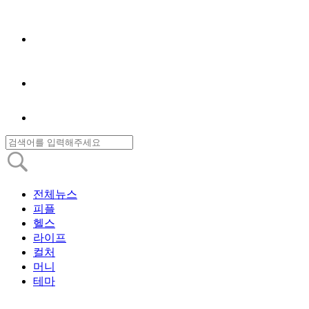
전체뉴스
피플
헬스
라이프
컬처
머니
테마