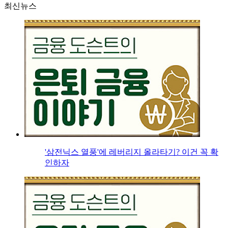
최신뉴스
'삼전닉스 열풍'에 레버리지 올라타기? 이건 꼭 확
인하자