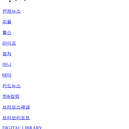
전체뉴스
피플
헬스
라이프
컬처
머니
테마
카드뉴스
컷&칼럼
브라보스페셜
브라보리포트
DIGITAL LIBRARY