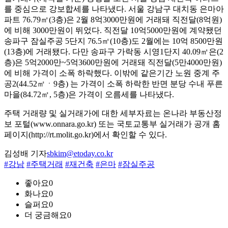
를 중심으로 강보합세를 나타냈다. 서울 강남구 대치동 은마아
파트 76.79㎡(3층)은 2월 8억3000만원에 거래돼 직전달(8억원)
에 비해 3000만원이 뛰었다. 직전달 10억5000만원에 계약됐던
송파구 잠실주공 5단지 76.5㎡(10층)도 2월에는 10억 8500만원
(13층)에 거래됐다. 다만 송파구 가락동 시영1단지 40.09㎡은(2
층)은 5억2000만~5억3600만원에 거래돼 직전달(5만4000만원)
에 비해 가격이 소폭 하락했다. 이밖에 같은기간 노원 중계 주
공2(44.52㎡ㆍ9층) 는 가격이 소폭 하락한 반면 분당 수내 푸른
마을(84.72㎡, 5층)은 가격이 오름세를 나타냈다.
주택 거래량 및 실거래가에 대한 세부자료는 온나라 부동산정
보 포털(www.onnara.go.kr) 또는 국토교통부 실거래가 공개 홈
페이지(http://rt.molit.go.kr)에서 확인할 수 있다.
김성배 기자
sbkim@etoday.co.kr
#강남
#주택거래
#재건축
#은마
#잠실주공
좋아요
0
화나요
0
슬퍼요
0
더 궁금해요
0