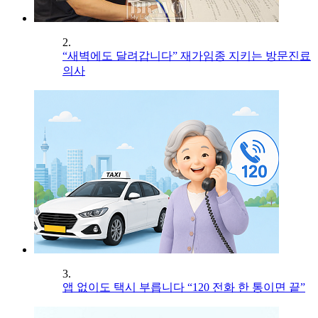
2.
“새벽에도 달려갑니다” 재가임종 지키는 방문진료
의사
3.
앱 없이도 택시 부릅니다 “120 전화 한 통이면 끝”