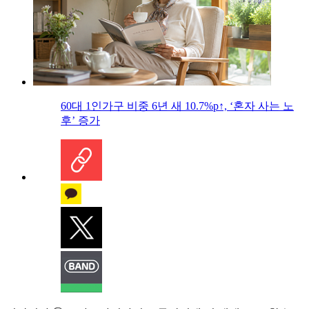
60대 1인가구 비중 6년 새 10.7%p↑, ‘혼자 사는 노
후’ 증가