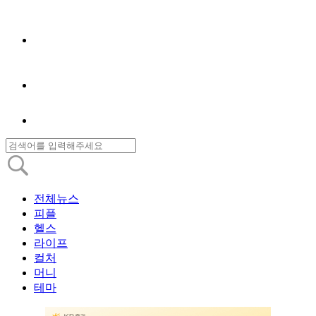
전체뉴스
피플
헬스
라이프
컬처
머니
테마