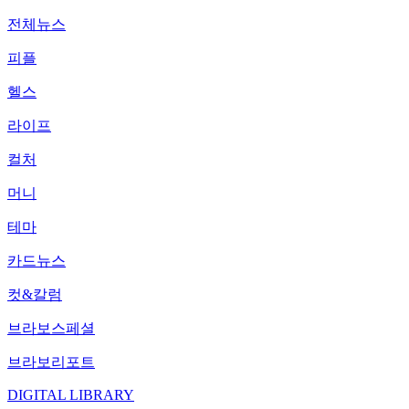
전체뉴스
피플
헬스
라이프
컬처
머니
테마
카드뉴스
컷&칼럼
브라보스페셜
브라보리포트
DIGITAL LIBRARY