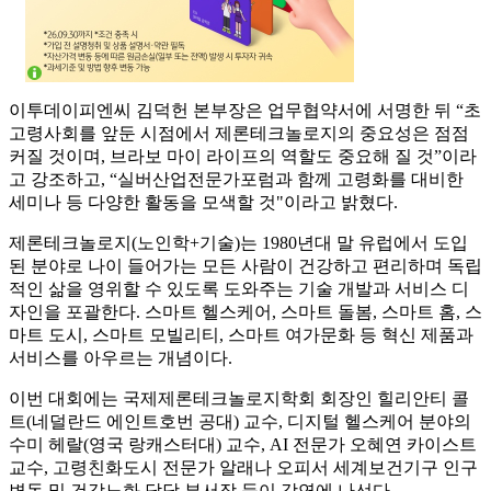
이투데이피엔씨 김덕헌 본부장은 업무협약서에 서명한 뒤 “초
고령사회를 앞둔 시점에서 제론테크놀로지의 중요성은 점점
커질 것이며, 브라보 마이 라이프의 역할도 중요해 질 것”이라
고 강조하고, “실버산업전문가포럼과 함께 고령화를 대비한
세미나 등 다양한 활동을 모색할 것"이라고 밝혔다.
제론테크놀로지(노인학+기술)는 1980년대 말 유럽에서 도입
된 분야로 나이 들어가는 모든 사람이 건강하고 편리하며 독립
적인 삶을 영위할 수 있도록 도와주는 기술 개발과 서비스 디
자인을 포괄한다. 스마트 헬스케어, 스마트 돌봄, 스마트 홈, 스
마트 도시, 스마트 모빌리티, 스마트 여가문화 등 혁신 제품과
서비스를 아우르는 개념이다.
이번 대회에는 국제제론테크놀로지학회 회장인 힐리안티 콜
트(네덜란드 에인트호번 공대) 교수, 디지털 헬스케어 분야의
수미 헤랄(영국 랑캐스터대) 교수, AI 전문가 오혜연 카이스트
교수, 고령친화도시 전문가 알래나 오피서 세계보건기구 인구
변동 및 건강노화 담당 부서장 등이 강연에 나선다.