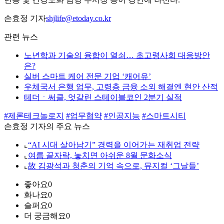
손효정 기자
shjlife@etoday.co.kr
관련 뉴스
노년학과 기술의 융합이 열쇠… 초고령사회 대응방안
은?
실버 스마트 케어 전문 기업 ‘캐어유’
우체국서 은행 업무, 고령층 금융 소외 해결엔 현안 산적
테더ㆍ써클, 엇갈린 스테이블코인 2분기 실적
#제론테크놀로지
#업무협약
#인공지능
#스마트시티
손효정 기자의 주요 뉴스
⌞
“AI 시대 살아남기” 경력을 이어가는 재취업 전략
⌞
여름 끝자락, 놓치면 아쉬운 8월 문화소식
⌞
故 김광석과 청춘의 기억 속으로, 뮤지컬 ‘그날들’
좋아요
0
화나요
0
슬퍼요
0
더 궁금해요
0