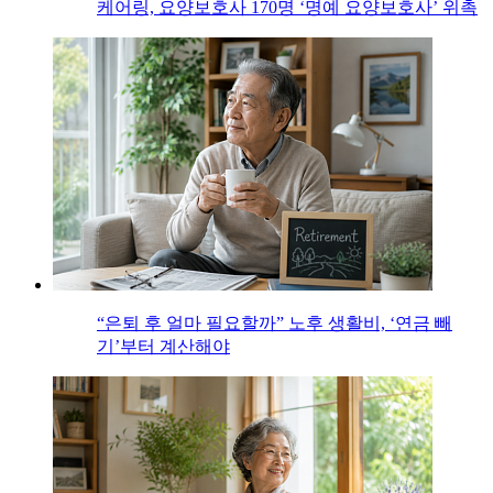
케어링, 요양보호사 170명 ‘명예 요양보호사’ 위촉
“은퇴 후 얼마 필요할까” 노후 생활비, ‘연금 빼
기’부터 계산해야