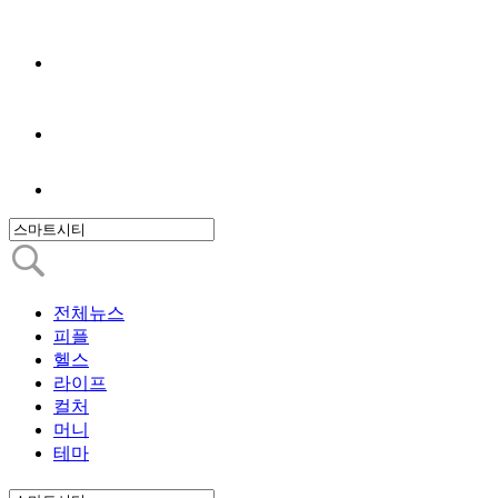
전체뉴스
피플
헬스
라이프
컬처
머니
테마