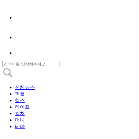
전체뉴스
피플
헬스
라이프
컬처
머니
테마