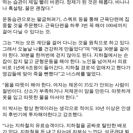
먹는 습관이 제일 빨리 바뀐다. 정제가 된 것은 해롭다. 바나나
나 흑설탕, 꿀은 괜찮다.”
운동습관으로는 팔굽혀펴기, 스쿼트 등을 통해 근육단련에 집
중할 것을 주문했다. 근육단련을 하루 3번 꼭 해야 100세까지
걸어 다닐 수 있다는 것.
그는 “저는 모든 계단을 걸어 다니는 것을 원칙으로 하고 있다.
그래서 오늘날 나를 건강하게 만들었다”며 “매일 30분을 걸어
야 한다. 30분을 한꺼번에 걷지 않아도 된다. 지하철에서는 손
잡이 잡지 말고 균형운동을 해야 한다. 노인들 넘어져서 의료
비로 1년에 6조원이 들어간다. 지하철 경로석 없애자고 했다가
영감들에 맞아 죽을 뻔했다”고 너스레를 떨었다.
“몸을 따뜻이 해야 한다. 여자는 체온이 35도가 안되는 사람이
절반이다. 산소가 부족하거나 저체온이 암을 만든다. 따뜻하게
옷을 입고 따뜻한 물을 마셔야 한다.”
이 박사는 항상 현역이라는 생각으로 적어도 10년 이상은 인생
의 후반기에 투자해야한다고 강조했다.
“나는 지하철의 유료승객이다. 지하철을 공짜로 탈만한 배포
가 없다. 지하철을 돈 내고 타는데 자부심 느낀다. 성균관대 퇴