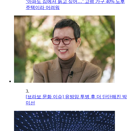
‘아파도 집에서 늙고 싶어…’ 고령 가구 40% 노후
주택이라 어려워
3.
[브라보 문화 이슈] 유방암 투병 후 더 단단해진 박
미선