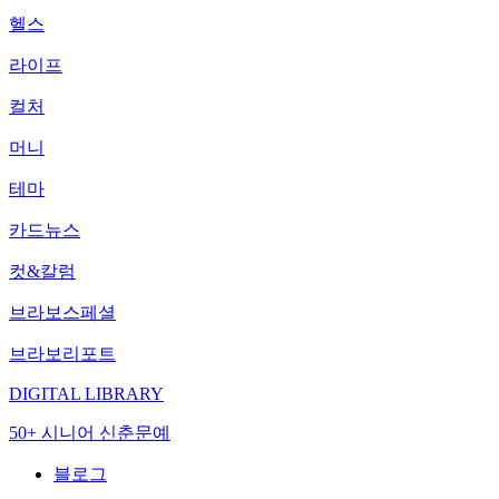
헬스
라이프
컬처
머니
테마
카드뉴스
컷&칼럼
브라보스페셜
브라보리포트
DIGITAL LIBRARY
50+ 시니어 신춘문예
블로그