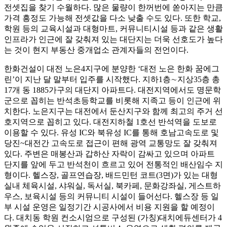
전셋집을 찾기 수월하다. 많은 물량이 한꺼번에 쏟아지는 만큼
가격 흥정도 가능해 전셋값을 다소 낮출 수도 있다. 또한 학교,
학원 등의 교육시설과 대형마트, 커뮤니티시설 등과 같은 생활
인프라가 인근에 잘 갖춰져 있는 대단지는 더욱 선호도가 높다
는 것이 현지 부동산 중개업소 관계자들의 전언이다.
한화건설이 대전 노은4지구에 분양한 ‘대전 노은 한화 꿈에그
린’이 지난 달 말부터 입주를 시작했다. 지하1층∼지상35층 총
17개 동 1885가구의 대단지 아파트다. 대전지역에서도 명문학
군으로 꼽히는 반석초등학교를 비롯해 지족고 등이 인근에 위
치한다. 노은지구는 대전에서 둔산지구와 함께 최고의 주거 선
호지역으로 꼽히고 있다. 대전지하철 1호선 반석역을 도보로
이용할 수 있다. 유성 IC와 북유성 IC를 통해 호남고속도로 및
당진~대전간 고속도로 접근이 편해 광역 교통망도 잘 갖춰져
있다. 주변은 매봉산과 갑하산 자락이 감싸고 있으며 아파트
단지를 앞에 두고 반석천이 흐르고 있어 전통적인 배산임수 지
형이다. 헬스장, 골프연습장, 배드민턴 코트(3면)가 있는 대형
실내 체육시설, 샤워실, 독서실, 북카페, 문화강좌실, 게스트하
우스, 보육시설 등의 커뮤니티 시설이 들어선다. 헬스장 등 일
부 시설 운영은 일정기간 시공사에서 비용 지원을 할 예정이
다. 대치동 학원 컨소시엄으로 구성된 (가칭)대치에듀센터가 4