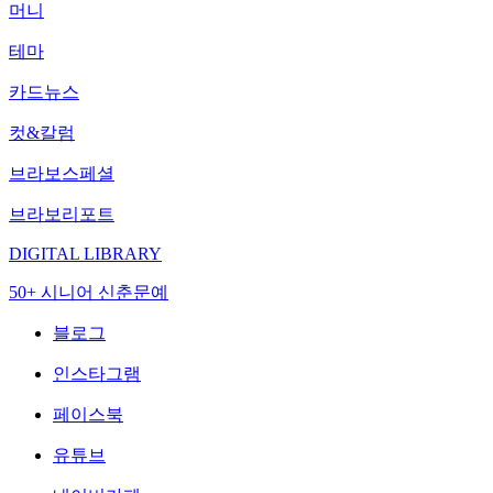
머니
테마
카드뉴스
컷&칼럼
브라보스페셜
브라보리포트
DIGITAL LIBRARY
50+ 시니어 신춘문예
블로그
인스타그램
페이스북
유튜브