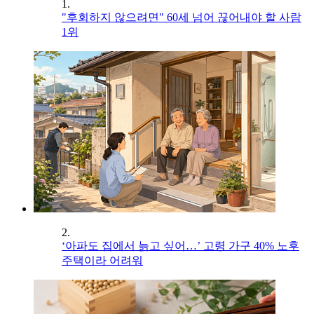
1.
"후회하지 않으려면" 60세 넘어 끊어내야 할 사람
1위
2.
‘아파도 집에서 늙고 싶어…’ 고령 가구 40% 노후
주택이라 어려워