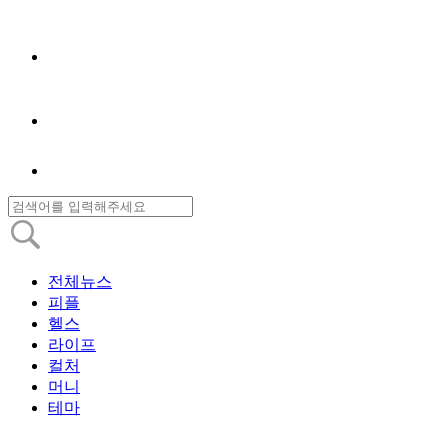
전체뉴스
피플
헬스
라이프
컬처
머니
테마