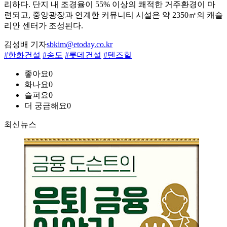
리하다. 단지 내 조경율이 55% 이상의 쾌적한 거주환경이 마
련되고, 중앙광장과 연계한 커뮤니티 시설은 약 2350㎡의 캐슬
리안 센터가 조성된다.
김성배 기자
sbkim@etoday.co.kr
#한화건설
#송도
#롯데건설
#텐즈힐
좋아요
0
화나요
0
슬퍼요
0
더 궁금해요
0
최신뉴스