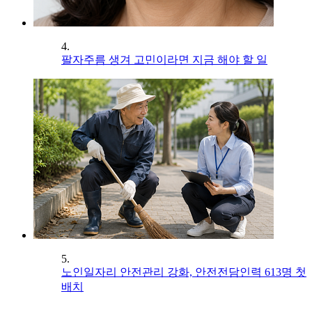
4.
팔자주름 생겨 고민이라면 지금 해야 할 일
5.
노인일자리 안전관리 강화, 안전전담인력 613명 첫
배치