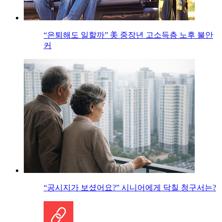
“은퇴해도 일할까” 美 중장년 고소득층 노후 불안
커
“공시지가 보셨어요?” 시니어에게 닥칠 청구서는?