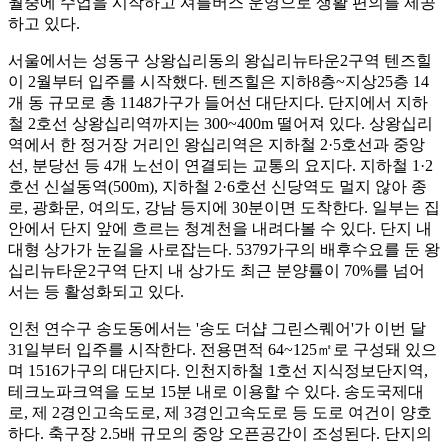
월중에 수업을 시작하고 셔틀버스 운영으로 생활 편의를 제공
하고 있다.
서울에서는 성동구 상왕십리동의 왕십리뉴타운2구역 텐즈힐
이 2월부터 입주를 시작했다. 텐즈힐은 지하8층~지상25층 14
개 동 규모로 총 1148가구가 들어선 대단지다. 단지에서 지하
철 2호선 상왕십리역까지는 300~400m 떨어져 있다. 상왕십리
역에서 한 정거장 거리인 왕십리역은 지하철 2·5호선과 중앙
선, 분당선 등 4개 노선이 연결되는 교통의 요지다. 지하철 1·2
호선 신설동역(500m), 지하철 2·6호선 신당역도 멀지 않아 종
로, 광화문, 여의도, 강남 등지에 30분이면 도착한다. 일부는 집
안에서 단지 앞에 흐르는 청계천을 내려다볼 수 있다. 단지 내
대형 상가가 눈길을 사로잡는다. 5379가구의 배후수요를 둔 왕
십리뉴타운2구역 단지 내 상가도 최근 분양률이 70%를 넘어
서는 등 활성화되고 있다.
인천 연수구 송도동에서는 '송도 더샵 그린스퀘어'가 이번 달
31일부터 입주를 시작한다. 전용면적 64~125㎡로 구성돼 있으
며 1516가구의 대단지다. 인천지하철 1호선 지식정보단지역,
테크노파크역을 도보 15분 내로 이용할 수 있다. 송도국제대
로, 제 2경인고속도로, 제 3경인고속도로 등 도로 여건이 양호
하다. 축구장 2.5배 규모의 중앙 오픈공간이 조성된다. 단지의