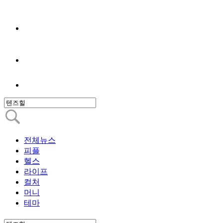
전체뉴스
피플
헬스
라이프
컬처
머니
테마