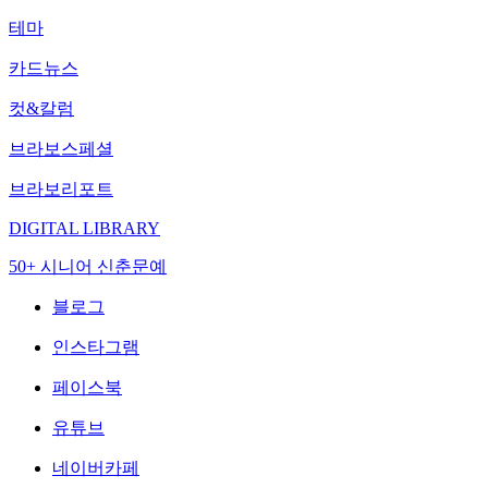
테마
카드뉴스
컷&칼럼
브라보스페셜
브라보리포트
DIGITAL LIBRARY
50+ 시니어 신춘문예
블로그
인스타그램
페이스북
유튜브
네이버카페