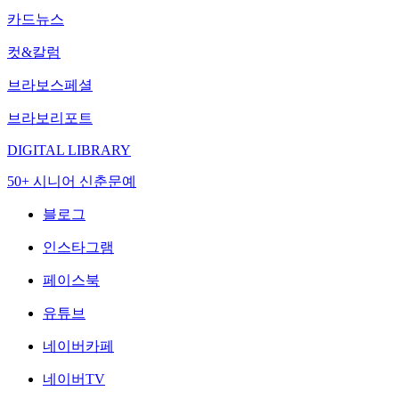
카드뉴스
컷&칼럼
브라보스페셜
브라보리포트
DIGITAL LIBRARY
50+ 시니어 신춘문예
블로그
인스타그램
페이스북
유튜브
네이버카페
네이버TV