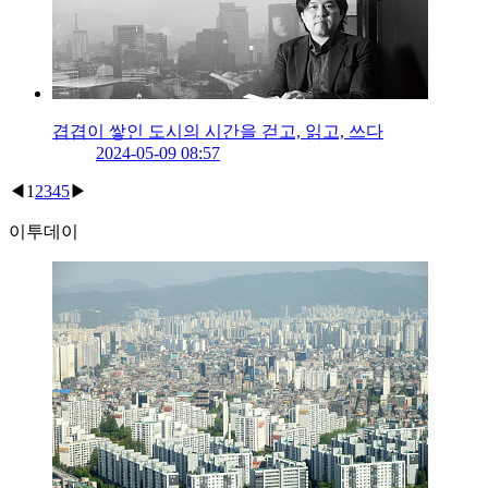
겹겹이 쌓인 도시의 시간을 걷고, 읽고, 쓰다
2024-05-09 08:57
◀
1
2
3
4
5
▶
이투데이