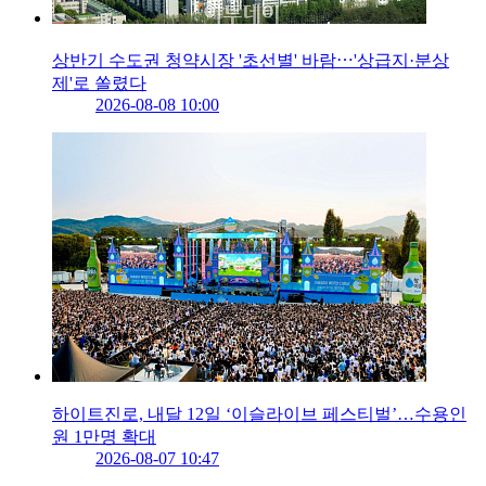
상반기 수도권 청약시장 '초선별' 바람⋯'상급지·분상
제'로 쏠렸다
2026-08-08 10:00
하이트진로, 내달 12일 ‘이슬라이브 페스티벌’…수용인
원 1만명 확대
2026-08-07 10:47