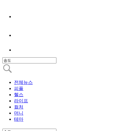
전체뉴스
피플
헬스
라이프
컬처
머니
테마