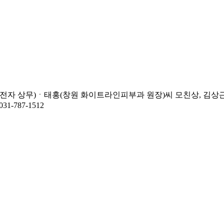
성전자 상무)ㆍ태홍(창원 화이트라인피부과 원장)씨 모친상, 김
-787-1512