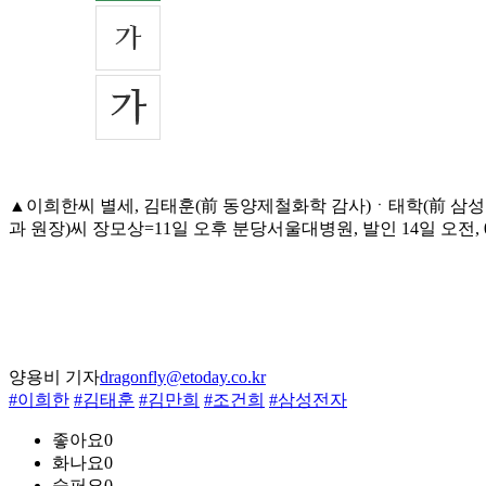
▲이희한씨 별세, 김태훈(前 동양제철화학 감사)ㆍ태학(前 삼
과 원장)씨 장모상=11일 오후 분당서울대병원, 발인 14일 오전, 031
양용비 기자
dragonfly@etoday.co.kr
#이희한
#김태훈
#김만희
#조건희
#삼성전자
좋아요
0
화나요
0
슬퍼요
0