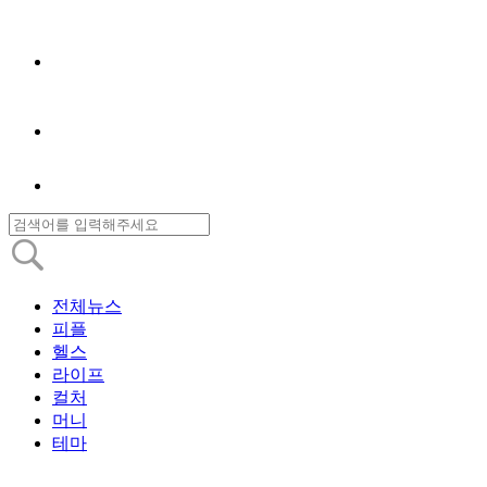
전체뉴스
피플
헬스
라이프
컬처
머니
테마