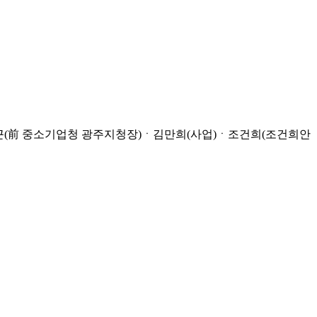
상근(前 중소기업청 광주지청장)ㆍ김만희(사업)ㆍ조건희(조건희안