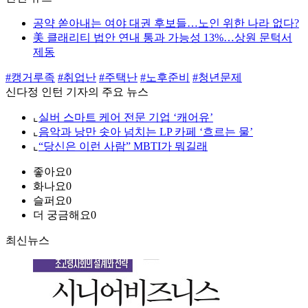
공약 쏟아내는 여야 대권 후보들…노인 위한 나라 없다?
美 클래리티 법안 연내 통과 가능성 13%…상원 문턱서
제동
#캥거루족
#취업난
#주택난
#노후준비
#청년문제
신다정 인턴 기자의 주요 뉴스
⌞
실버 스마트 케어 전문 기업 ‘캐어유’
⌞
음악과 낭만 솟아 넘치는 LP 카페 ‘흐르는 물’
⌞
“당신은 이런 사람” MBTI가 뭐길래
좋아요
0
화나요
0
슬퍼요
0
더 궁금해요
0
최신뉴스