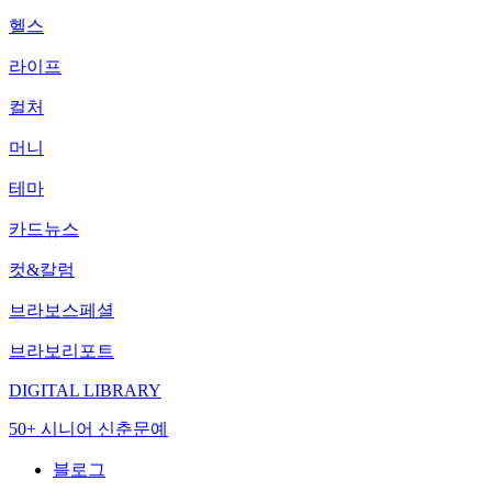
헬스
라이프
컬처
머니
테마
카드뉴스
컷&칼럼
브라보스페셜
브라보리포트
DIGITAL LIBRARY
50+ 시니어 신춘문예
블로그