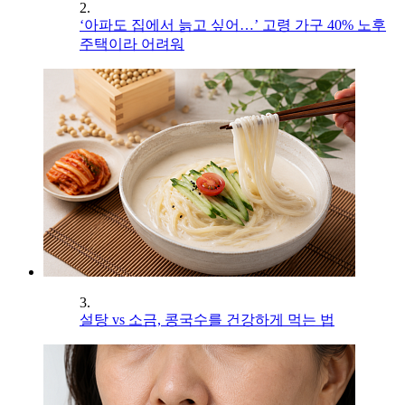
2.
‘아파도 집에서 늙고 싶어…’ 고령 가구 40% 노후
주택이라 어려워
3.
설탕 vs 소금, 콩국수를 건강하게 먹는 법