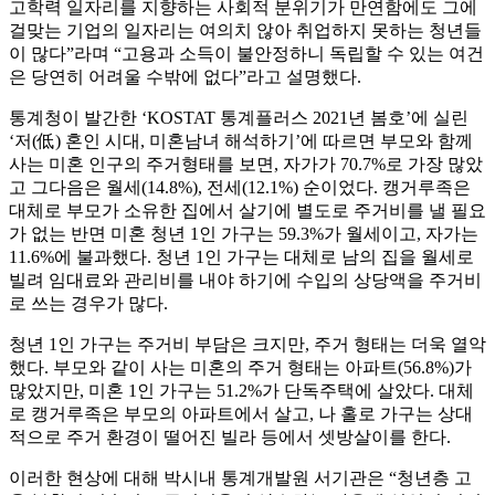
고학력 일자리를 지향하는 사회적 분위기가 만연함에도 그에
걸맞는 기업의 일자리는 여의치 않아 취업하지 못하는 청년들
이 많다”라며 “고용과 소득이 불안정하니 독립할 수 있는 여건
은 당연히 어려울 수밖에 없다”라고 설명했다.
통계청이 발간한 ‘KOSTAT 통계플러스 2021년 봄호’에 실린
‘저(低) 혼인 시대, 미혼남녀 해석하기’에 따르면 부모와 함께
사는 미혼 인구의 주거형태를 보면, 자가가 70.7%로 가장 많았
고 그다음은 월세(14.8%), 전세(12.1%) 순이었다. 캥거루족은
대체로 부모가 소유한 집에서 살기에 별도로 주거비를 낼 필요
가 없는 반면 미혼 청년 1인 가구는 59.3%가 월세이고, 자가는
11.6%에 불과했다. 청년 1인 가구는 대체로 남의 집을 월세로
빌려 임대료와 관리비를 내야 하기에 수입의 상당액을 주거비
로 쓰는 경우가 많다.
청년 1인 가구는 주거비 부담은 크지만, 주거 형태는 더욱 열악
했다. 부모와 같이 사는 미혼의 주거 형태는 아파트(56.8%)가
많았지만, 미혼 1인 가구는 51.2%가 단독주택에 살았다. 대체
로 캥거루족은 부모의 아파트에서 살고, 나 홀로 가구는 상대
적으로 주거 환경이 떨어진 빌라 등에서 셋방살이를 한다.
이러한 현상에 대해 박시내 통계개발원 서기관은 “청년층 고