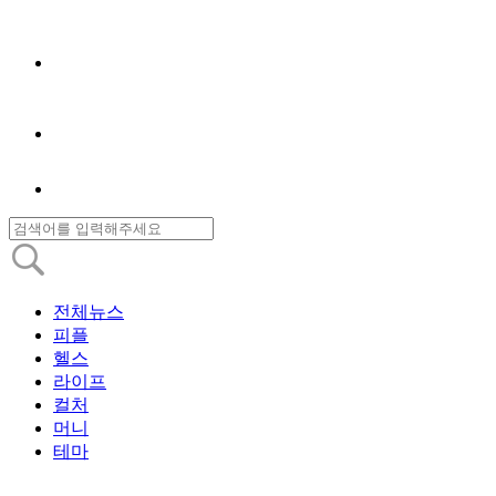
전체뉴스
피플
헬스
라이프
컬처
머니
테마