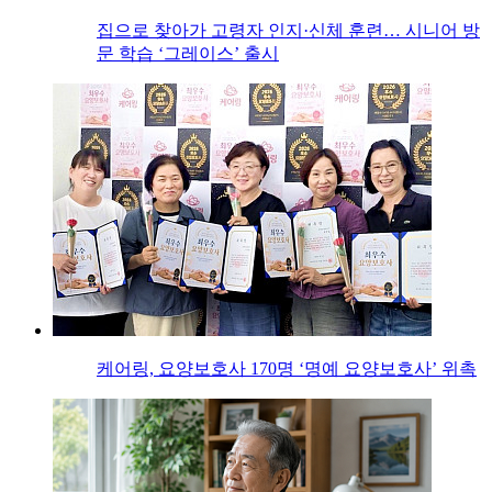
집으로 찾아가 고령자 인지·신체 훈련… 시니어 방
문 학습 ‘그레이스’ 출시
케어링, 요양보호사 170명 ‘명예 요양보호사’ 위촉