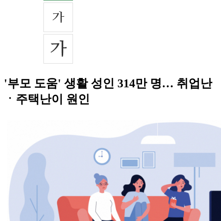
'부모 도움' 생활 성인 314만 명… 취업난
ㆍ주택난이 원인