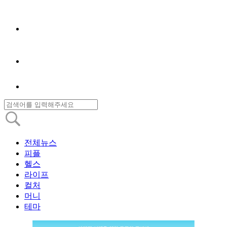
전체뉴스
피플
헬스
라이프
컬처
머니
테마