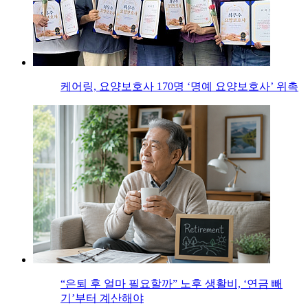
케어링, 요양보호사 170명 ‘명예 요양보호사’ 위촉
“은퇴 후 얼마 필요할까” 노후 생활비, ‘연금 빼
기’부터 계산해야