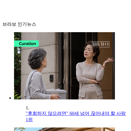
브라보 인기뉴스
1.
"후회하지 않으려면" 60세 넘어 끊어내야 할 사람
1위