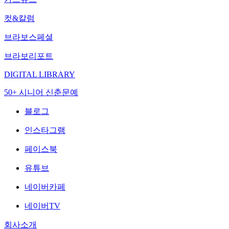
컷&칼럼
브라보스페셜
브라보리포트
DIGITAL LIBRARY
50+ 시니어 신춘문예
블로그
인스타그램
페이스북
유튜브
네이버카페
네이버TV
회사소개