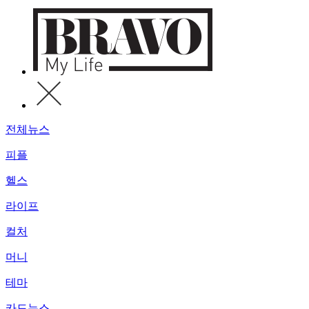
전체뉴스
피플
헬스
라이프
컬처
머니
테마
카드뉴스