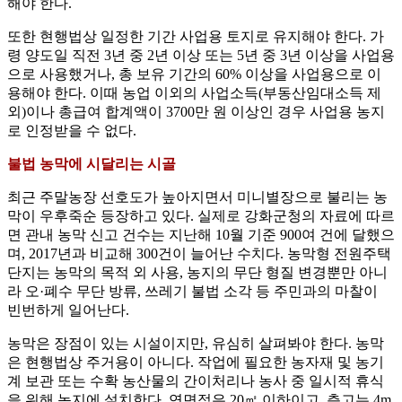
해야 한다.
또한 현행법상 일정한 기간 사업용 토지로 유지해야 한다. 가
령 양도일 직전 3년 중 2년 이상 또는 5년 중 3년 이상을 사업용
으로 사용했거나, 총 보유 기간의 60% 이상을 사업용으로 이
용해야 한다. 이때 농업 이외의 사업소득(부동산임대소득 제
외)이나 총급여 합계액이 3700만 원 이상인 경우 사업용 농지
로 인정받을 수 없다.
불법 농막에 시달리는 시골
최근 주말농장 선호도가 높아지면서 미니별장으로 불리는 농
막이 우후죽순 등장하고 있다. 실제로 강화군청의 자료에 따르
면 관내 농막 신고 건수는 지난해 10월 기준 900여 건에 달했으
며, 2017년과 비교해 300건이 늘어난 수치다. 농막형 전원주택
단지는 농막의 목적 외 사용, 농지의 무단 형질 변경뿐만 아니
라 오·폐수 무단 방류, 쓰레기 불법 소각 등 주민과의 마찰이
빈번하게 일어난다.
농막은 장점이 있는 시설이지만, 유심히 살펴봐야 한다. 농막
은 현행법상 주거용이 아니다. 작업에 필요한 농자재 및 농기
계 보관 또는 수확 농산물의 간이처리나 농사 중 일시적 휴식
을 위해 농지에 설치한다. 연면적은 20㎡ 이하이고, 층고는 4m