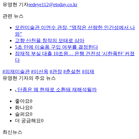
유영현 기자
redeye112@etoday.co.kr
관련 뉴스
모란미술관 이연수 관장, “명작은 선량한 인간성에서 나
와”
고향 산천을 창작의 모태로 삼아
5초 만에 미술품 구입 여부를 결정한다
잠재적 부실 대출 10조원… 은행 건전성 '시한폭탄' 커졌
다
#의재미술관
#이선옥
#관장
#춘설헌
#의재
유영현 기자의 주요 뉴스
⌞
단종은 왜 현재로 소환돼 재해석될까
좋아요
0
화나요
0
슬퍼요
0
더 궁금해요
0
최신뉴스