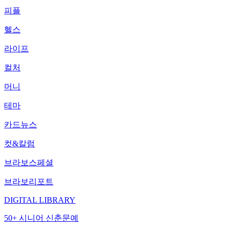
피플
헬스
라이프
컬처
머니
테마
카드뉴스
컷&칼럼
브라보스페셜
브라보리포트
DIGITAL LIBRARY
50+ 시니어 신춘문예