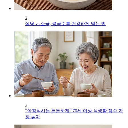
2.
설탕 vs 소금, 콩국수를 건강하게 먹는 법
3.
“아침식사는 든든하게” 70세 이상 식생활 점수 가
장 높아