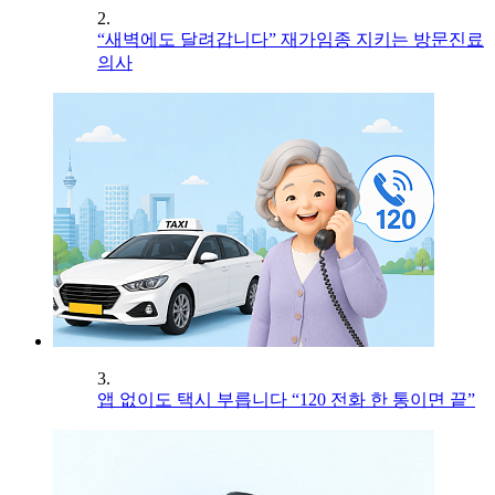
2.
“새벽에도 달려갑니다” 재가임종 지키는 방문진료
의사
3.
앱 없이도 택시 부릅니다 “120 전화 한 통이면 끝”