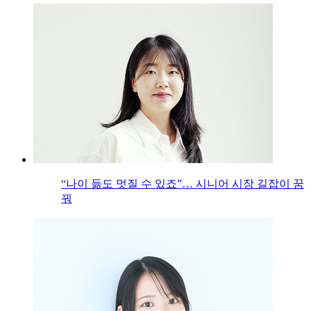
“나이 듦도 멋질 수 있죠”… 시니어 시장 길잡이 꿈
꿔