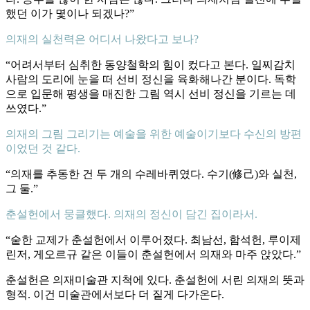
했던 이가 몇이나 되겠나?”
의재의 실천력은 어디서 나왔다고 보나?
“어려서부터 심취한 동양철학의 힘이 컸다고 본다. 일찌감치
사람의 도리에 눈을 떠 선비 정신을 육화해나간 분이다. 독학
으로 입문해 평생을 매진한 그림 역시 선비 정신을 기르는 데
쓰였다.”
의재의 그림 그리기는 예술을 위한 예술이기보다 수신의 방편
이었던 것 같다.
“의재를 추동한 건 두 개의 수레바퀴였다. 수기(修己)와 실천,
그 둘.”
춘설헌에서 뭉클했다. 의재의 정신이 담긴 집이라서.
“숱한 교제가 춘설헌에서 이루어졌다. 최남선, 함석헌, 루이제
린저, 게오르규 같은 이들이 춘설헌에서 의재와 마주 앉았다.”
춘설헌은 의재미술관 지척에 있다. 춘설헌에 서린 의재의 뜻과
형적. 이건 미술관에서보다 더 짙게 다가온다.