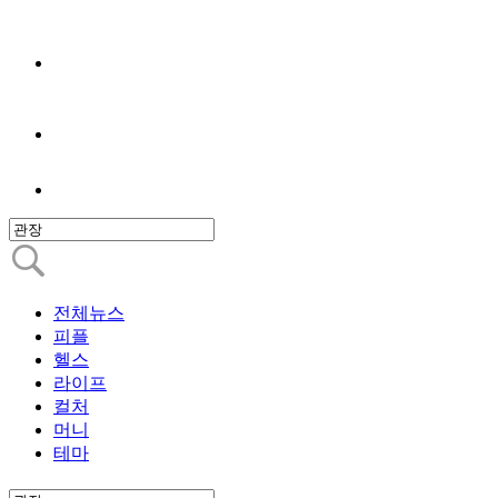
전체뉴스
피플
헬스
라이프
컬처
머니
테마