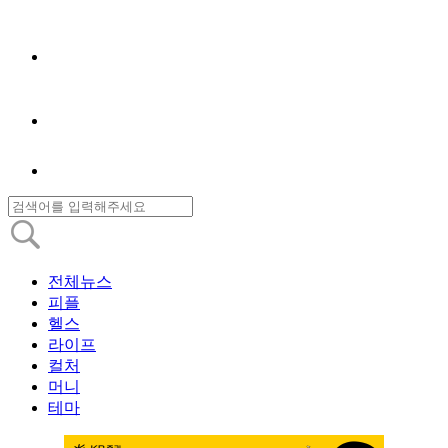
전체뉴스
피플
헬스
라이프
컬처
머니
테마