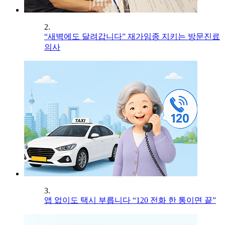
2.
“새벽에도 달려갑니다” 재가임종 지키는 방문진료
의사
3.
앱 없이도 택시 부릅니다 “120 전화 한 통이면 끝”