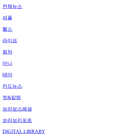
전체뉴스
피플
헬스
라이프
컬처
머니
테마
카드뉴스
컷&칼럼
브라보스페셜
브라보리포트
DIGITAL LIBRARY