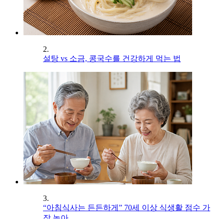
2.
설탕 vs 소금, 콩국수를 건강하게 먹는 법
3.
“아침식사는 든든하게” 70세 이상 식생활 점수 가
장 높아