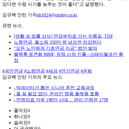
있다면 수령 시기를 늦추는 것이 좋다”고 설명했다.
김규백 인턴 기자
qb1624@etoday.co.kr
관련 뉴스
[생활 속 법률 상식] 연금부자로 가는 지름길, TDF
노령연금, 월소득 350만 원 넘으면 차감된다
“모든 노인에게 기초연금 지급” 법안 발의
블랙록 토큰화 MMF, 유럽 시장 진출∙∙∙스테이블코인 확
장
#국민연금
#노령연금
#세금
#연기연금
#은퇴
김규백 인턴 기자의 주요 뉴스
⌞
빅데이터가 뽑은 시니어 추천 교육과정
⌞
줄 설 필요 없다, 온라인 명품 플랫폼 호황
⌞
연명의료 거부 1백만 시대… 관리 인력은 17명
좋아요
0
화나요
0
슬퍼요
0
더 궁금해요
0