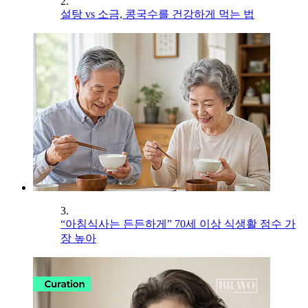
2.
설탕 vs 소금, 콩국수를 건강하게 먹는 법
3.
“아침식사는 든든하게” 70세 이상 식생활 점수 가
장 높아