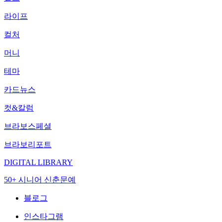
라이프
컬처
머니
테마
카드뉴스
컷&칼럼
브라보스페셜
브라보리포트
DIGITAL LIBRARY
50+ 시니어 신춘문예
블로그
인스타그램