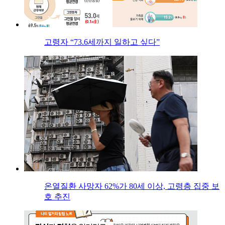
고령자 “73.6세까지 일하고 싶다”
온열질환 사망자 62%가 80세 이상, 고령층 집중 보
호 추진