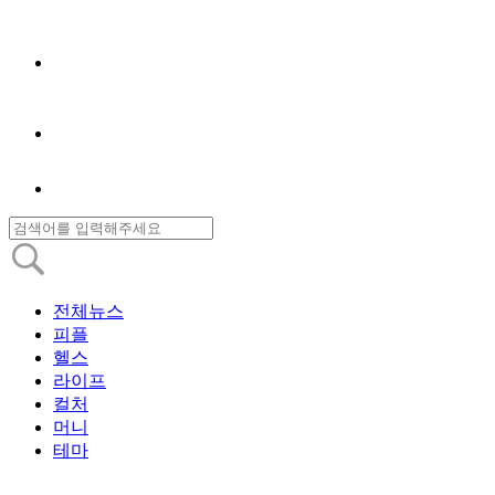
전체뉴스
피플
헬스
라이프
컬처
머니
테마