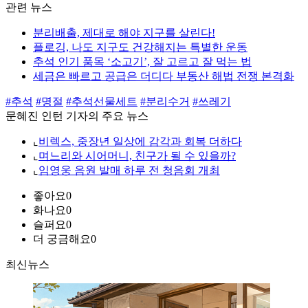
관련 뉴스
분리배출, 제대로 해야 지구를 살린다!
플로깅, 나도 지구도 건강해지는 특별한 운동
추석 인기 품목 ‘소고기’, 잘 고르고 잘 먹는 법
세금은 빠르고 공급은 더디다 부동산 해법 전쟁 본격화
#추석
#명절
#추석선물세트
#분리수거
#쓰레기
문혜진 인턴 기자의 주요 뉴스
⌞
비렉스, 중장년 일상에 감각과 회복 더하다
⌞
며느리와 시어머니, 친구가 될 수 있을까?
⌞
임영웅 음원 발매 하루 전 청음회 개최
좋아요
0
화나요
0
슬퍼요
0
더 궁금해요
0
최신뉴스