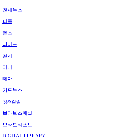
전체뉴스
피플
헬스
라이프
컬처
머니
테마
카드뉴스
컷&칼럼
브라보스페셜
브라보리포트
DIGITAL LIBRARY