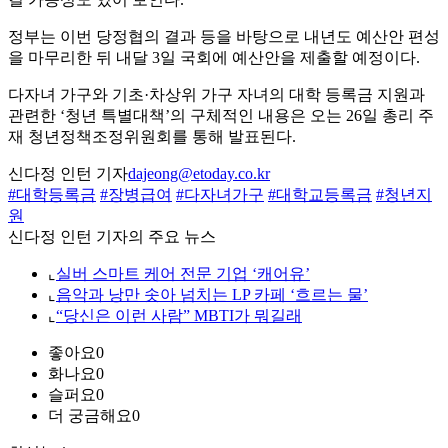
정부는 이번 당정협의 결과 등을 바탕으로 내년도 예산안 편성
을 마무리한 뒤 내달 3일 국회에 예산안을 제출할 예정이다.
다자녀 가구와 기초·차상위 가구 자녀의 대학 등록금 지원과
관련한 ‘청년 특별대책’의 구체적인 내용은 오는 26일 총리 주
재 청년정책조정위원회를 통해 발표된다.
신다정 인턴 기자
dajeong@etoday.co.kr
#대학등록금
#장병급여
#다자녀가구
#대학교등록금
#청년지
원
신다정 인턴 기자의 주요 뉴스
⌞
실버 스마트 케어 전문 기업 ‘캐어유’
⌞
음악과 낭만 솟아 넘치는 LP 카페 ‘흐르는 물’
⌞
“당신은 이런 사람” MBTI가 뭐길래
좋아요
0
화나요
0
슬퍼요
0
더 궁금해요
0