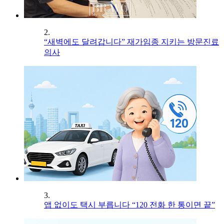
2.
“새벽에도 달려갑니다” 재가임종 지키는 방문진료
의사
3.
앱 없이도 택시 부릅니다 “120 전화 한 통이면 끝”