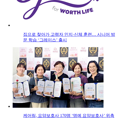
집으로 찾아가 고령자 인지·신체 훈련… 시니어 방
문 학습 ‘그레이스’ 출시
케어링, 요양보호사 170명 ‘명예 요양보호사’ 위촉