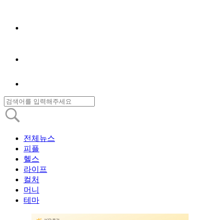
전체뉴스
피플
헬스
라이프
컬처
머니
테마