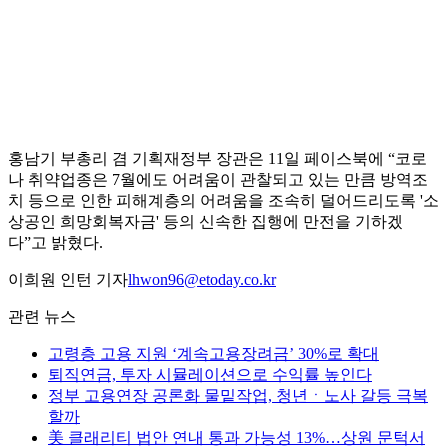
홍남기 부총리 겸 기획재정부 장관은 11일 페이스북에 “코로
나 취약업종은 7월에도 어려움이 관찰되고 있는 만큼 방역조
치 등으로 인한 피해계층의 어려움을 조속히 덜어드리도록 '소
상공인 희망회복자금' 등의 신속한 집행에 만전을 기하겠
다”고 밝혔다.
이희원 인턴 기자
lhwon96@etoday.co.kr
관련 뉴스
고령층 고용 지원 ‘계속고용장려금’ 30%로 확대
퇴직연금, 투자 시뮬레이션으로 수익률 높인다
정부 고용연장 공론화 물밑작업, 청년ㆍ노사 갈등 극복
할까
美 클래리티 법안 연내 통과 가능성 13%…상원 문턱서