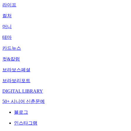
라이프
컬처
머니
테마
카드뉴스
컷&칼럼
브라보스페셜
브라보리포트
DIGITAL LIBRARY
50+ 시니어 신춘문예
블로그
인스타그램