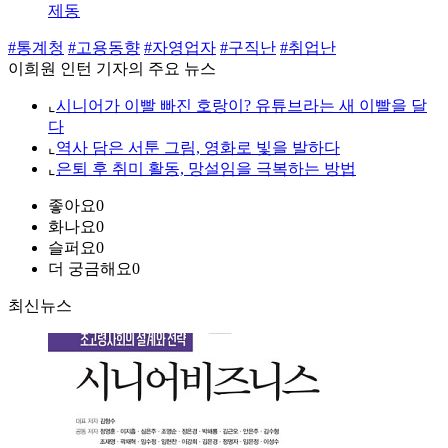
제동
#통계청
#고용동향
#자영업자
#구직난
#취업난
이희원 인턴 기자의 주요 뉴스
⌞
시니어가 이빨 빠진 호랑이? 유튜브라는 새 이빨을 달
다
⌞
역사 담은 서툰 그림, 영화로 빛을 발하다
⌞
은퇴 후 취미 활동, 망설임을 극복하는 방법
좋아요
0
화나요
0
슬퍼요
0
더 궁금해요
0
최신뉴스