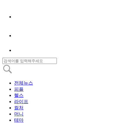
전체뉴스
피플
헬스
라이프
컬처
머니
테마