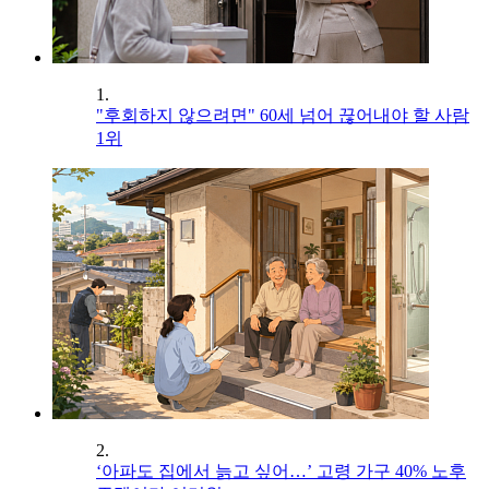
1.
"후회하지 않으려면" 60세 넘어 끊어내야 할 사람
1위
2.
‘아파도 집에서 늙고 싶어…’ 고령 가구 40% 노후